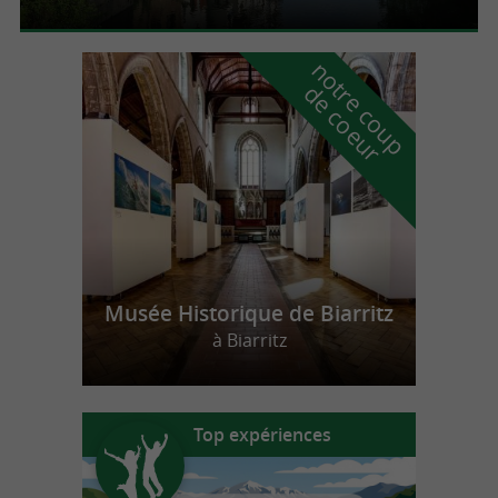
n
o
t
e
c
o
u
p
e
c
o
e
u
r
d
r
Musée Historique de Biarritz
à Biarritz
Top expériences