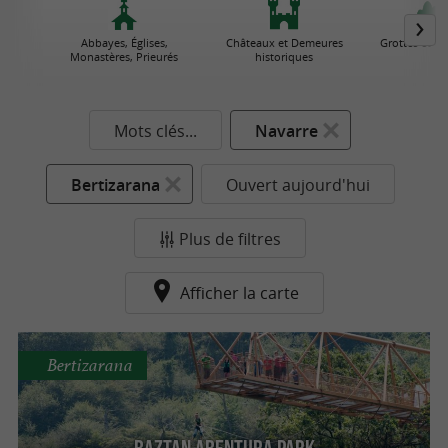
Abbayes, Églises,
Châteaux et Demeures
Grottes et Go
Monastères, Prieurés
historiques
Mots clés...
Navarre
Bertizarana
Ouvert aujourd'hui
Plus de filtres
Afficher la carte
Bertizarana