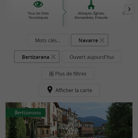
Tous les Sites
Abbayes, Églises,
Châteaux
Touristiques
Monastères, Prieurés
his
Mots clés...
Navarre
Bertizarana
Ouvert aujourd'hui
Plus de filtres
Afficher la carte
Bertizarana