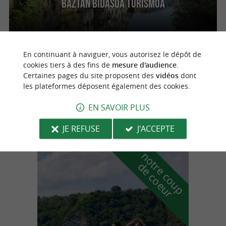
Baztan Bidasoa Turismoa
En continuant à naviguer, vous autorisez le dépôt de
Bertizarana
cookies tiers à des fins de
mesure d'audience
.
Certaines pages du site proposent des
vidéos
dont
les plateformes déposent également des cookies.
Le Parc Naturel de Señorío
EN SAVOIR PLUS
JE REFUSE
J'ACCEPTE
n
o
t
e
c
o
u
p
e
c
o
e
u
r
d
r