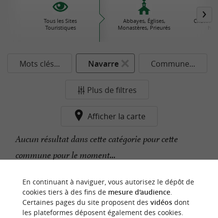
Tous les Sites
Abbayes, Églises,
Châteaux
Touristiques
Monastères, Prieurés
his
Mots clés...
Navarre
Commune...
Plus de filtres
Afficher la carte
Aucun résultat dans cette catégorie pour cette
commune pour le moment...
En continuant à naviguer, vous autorisez le dépôt de
n
o
t
e
c
o
u
p
e
c
o
e
u
cookies tiers à des fins de
mesure d'audience
.
r
d
r
Certaines pages du site proposent des
vidéos
dont
les plateformes déposent également des cookies.