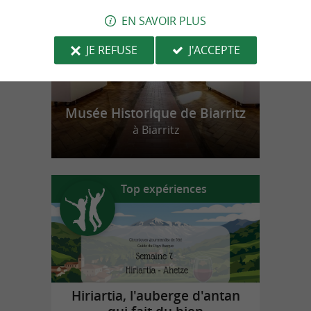
EN SAVOIR PLUS
JE REFUSE
J'ACCEPTE
Musée Historique de Biarritz
à Biarritz
Top expériences
Hiriartia, l'auberge d'antan