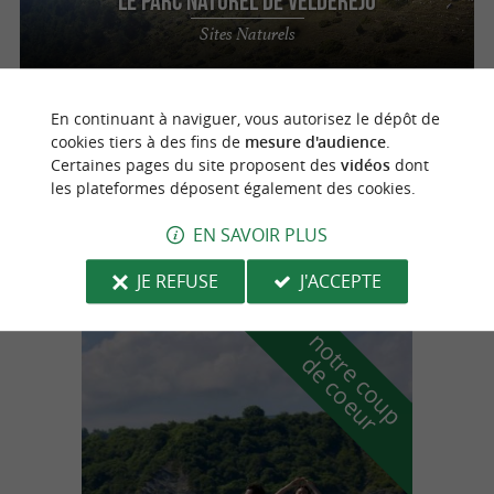
Le Parc Naturel de Velderejo
Sites Naturels
En continuant à naviguer, vous autorisez le dépôt de
Moreda de Álava
cookies tiers à des fins de
mesure d'audience
.
Certaines pages du site proposent des
vidéos
dont
les plateformes déposent également des cookies.
Le Parc Naturel d’Izkiko (Izki)
EN SAVOIR PLUS
Sites Naturels
JE REFUSE
J'ACCEPTE
n
o
t
e
c
o
u
p
e
c
o
e
u
r
d
r