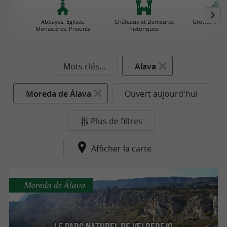
Abbayes, Églises,
Châteaux et Demeures
Grottes et Go
Monastères, Prieurés
historiques
Mots clés...
Alava
Moreda de Álava
Ouvert aujourd'hui
Plus de filtres
Afficher la carte
Moreda de Álava