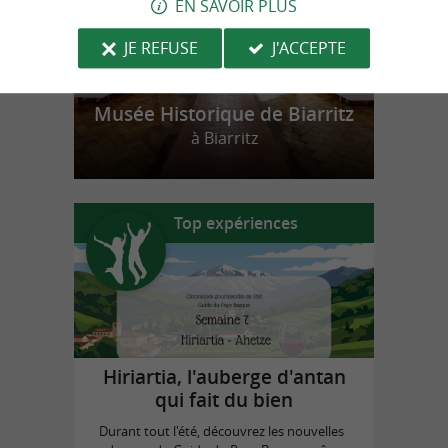
EN SAVOIR PLUS
JE REFUSE
J'ACCEPTE
Musée Historique de Biarritz
à Biarritz
Top expériences
Hiriartia, l'auberge d'antan
qui fait du bien
Durant tout l'été, découvrez les nouvelles