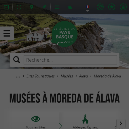
Sites Touristiques
Musées
Alava
Moreda de Álava
Musées à Moreda de Álava
Tous les Sites
Abbayes, Églises,
Châteaux