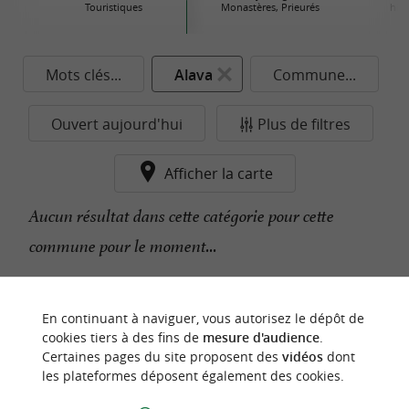
Touristiques
Monastères, Prieurés
his
Mots clés...
Alava
Commune...
Ouvert aujourd'hui
Plus de filtres
Afficher la carte
Aucun résultat dans cette catégorie pour cette
commune pour le moment...
n
o
t
e
c
o
u
p
e
c
o
e
u
En continuant à naviguer, vous autorisez le dépôt de
r
d
r
cookies tiers à des fins de
mesure d'audience
.
Certaines pages du site proposent des
vidéos
dont
les plateformes déposent également des cookies.