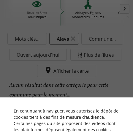
Tous les Sites
Abbayes, Églises,
Châteaux
Touristiques
Monastères, Prieurés
his
Mots clés...
Alava
Commune...
Ouvert aujourd'hui
Plus de filtres
Afficher la carte
Aucun résultat dans cette catégorie pour cette
commune pour le moment...
En continuant à naviguer, vous autorisez le dépôt de
n
o
t
e
c
o
u
p
e
c
o
e
u
cookies tiers à des fins de
mesure d'audience
.
r
d
r
Certaines pages du site proposent des
vidéos
dont
les plateformes déposent également des cookies.