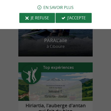
EN SAVOIR PLUS
JE REFUSE
J'ACCEPTE
PARAL'aile
à Ciboure
Top expériences
Hiriartia, l'auberge d'antan