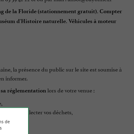
ng de la Floride (stationnement gratuit). Compter
uséum d'Histoire naturelle. Véhicules à moteur
aine, la présence du public sur le site est soumise à
en informer.
lors de votre venue
et sa réglementation
:
,
e afin de collecter vos déchets,
ns de
s