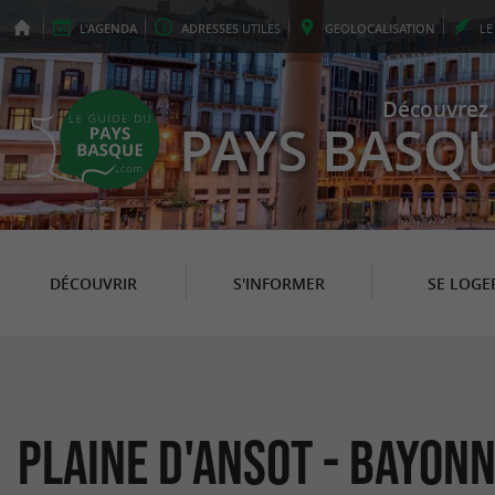
L'
AGENDA
ADRESSES
UTILES
GEO
LOCALISATION
L
Découvrez 
PAYS BASQ
DÉCOUVRIR
S'INFORMER
SE LOGE
Plaine d'Ansot - Bayon