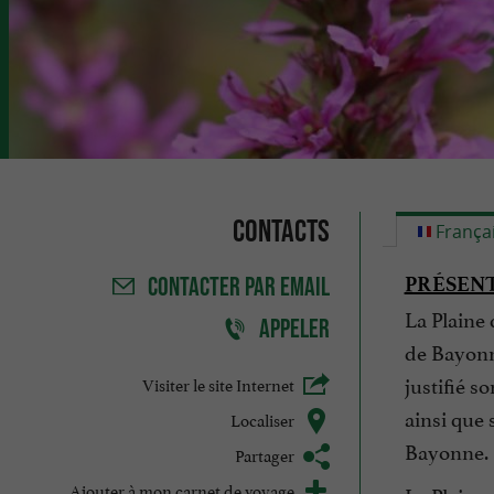
Contacts
França
PRÉSENT
CONTACTER
PAR EMAIL
La Plaine 
APPELER
de Bayonne
justifié s
Visiter le site Internet
ainsi que
Localiser
Bayonne.
Partager
Ajouter à mon carnet de voyage