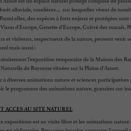
d'Ansot est un espace naturel protégé composé de plusie
orêt alluviale, roselières…
sur lesquelles vivent de nom
armi elles, des espèces à forts enjeux et protégées sont 
Vison d'Europe, Genette d'Europe, Cuivré des marais, Ph
 et visiteurs, respectueux de la nature, peuvent venir s
urel mais aussi :
 gratuitement l'exposition temporaire de la Maison des 
 Naturelle de Bayonne situées sur la Plaine d'Ansot.
er à diverses animations nature et sciences participatives
oir le programme des animations nature, gratuites sur inscr
ET ACCES AU SITE NATUREL
x expositions est en visite libre et les animations nature
ion est obligatoire. Pour vous inscrire, contacter l'accuei