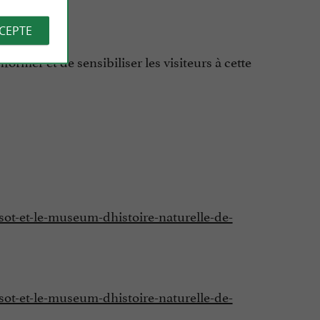
CCEPTE
former et de sensibiliser les visiteurs à cette
sot-et-le-museum-dhistoire-naturelle-de-
sot-et-le-museum-dhistoire-naturelle-de-