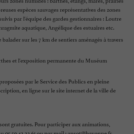
urs zones humides : barthes, étangs, mares, prairies
breuses espèces sauvages représentatives des zones
suivis par l'équipe des gardes gestionnaires : Loutre
ragmite aquatique, Angélique des estuaires etc.
e balader sur les 7 km de sentiers aménagés à travers
Barthes et l'exposition permanente du Muséum
 proposées par le Service des Publics en pleine
iption, en ligne sur le site internet de la ville de
 sont gratuites. Pour participer aux animations,
l au 05 59 42 22 61 ou par mail : ansot@bayonne.fr