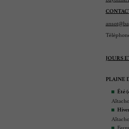
CONTACT
ansot@ba
Téléphone 
JOURS E
PLAINE 
Été 
Aïtacho
Hive
Aïtacho
Fermé