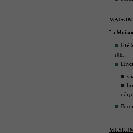
MAISON 
La Maison
Été 
18h.
Hive
va
ho
13h30
Fermé
MUSÉUM