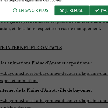
ormes déposent également des cookies.
eillette de fleurs, de fruits ou de plantes est interdite,
hiens doivent être tenus en laisse.
EN SAVOIR PLUS
JE REFUSE
J'A
 de gardes gestionnaires est présente sur le site afin d'in
tion, et de la faire respecter en cas de manquement.
ITE INTERNET ET CONTACTS
 les animations Plaine d'Ansot et expositions :
ww.bayonne.fr/cest-a-bayonne/a-decouvrir/la-plaine-dan
xpos-et-animations
internet de la Plaine d'Ansot, ville de bayonne :
ww.bayonne.fr/cest-a-bayonne/a-decouvrir/la-plaine-dan
a-plaine-dansot