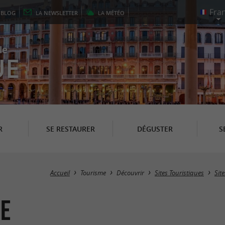
E
BLOG
LA
NEWSLETTER
LA
MÉTÉO
le
UE
R
SE RESTAURER
DÉGUSTER
S
Accueil
Tourisme
Découvrir
Sites Touristiques
Sit
ne