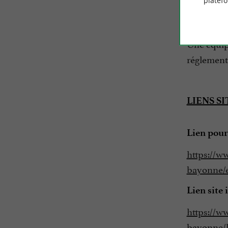
platef
la cu
les c
Une équipe
réglementa
LIENS S
Lien pour
https://w
bayonne/e
Lien site 
https://w
bayonne/l