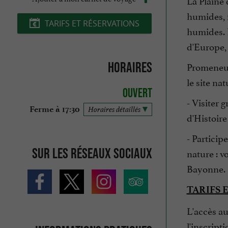
La Plaine 
humides, f
TARIFS ET RÉSERVATIONS
humides. P
d'Europe, 
Horaires
Promeneurs
le site nat
Ouvert
- Visiter
Ferme à 17:30
Horaires détaillés
d'Histoire
- Particip
Sur les réseaux sociaux
nature : v
Bayonne.
TARIFS 
L'accès au
l'inscript