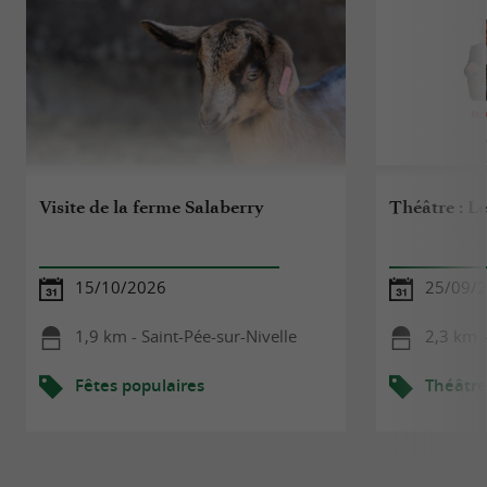
Visite de la ferme Salaberry
Théâtre : Le
15/10/2026
25/09/
1,9 km - Saint-Pée-sur-Nivelle
2,3 km -
Fêtes populaires
Théâtre