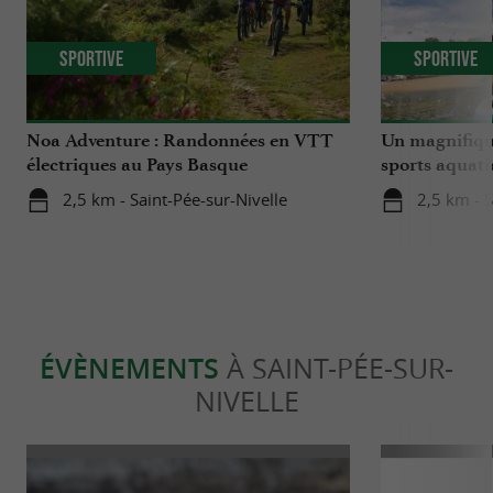
Sportive
Sportive
Noa Adventure : Randonnées en VTT
Un magnifique
électriques au Pays Basque
sports aquati
2,5 km - Saint-Pée-sur-Nivelle
2,5 km - S
ÉVÈNEMENTS
À SAINT-PÉE-SUR-
NIVELLE