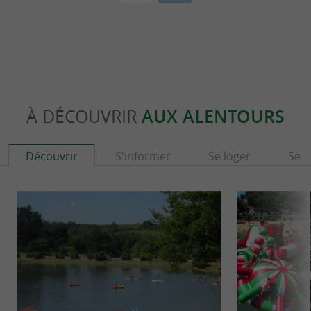
À DÉCOUVRIR
AUX ALENTOURS
Découvrir
S'informer
Se loger
Se r