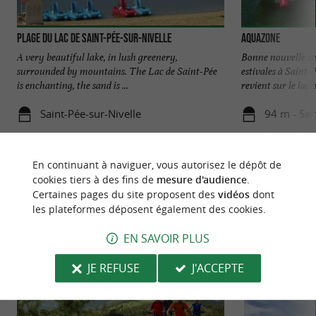
Plage du Lac de Saint-Pée-sur-Nivelle
Aquazone
A very beautiful lake, in lush greenery,
Bonne nouvelle su
surrounded by mountains. The Lac de Saint-Pée
estivales à Saint-
is enchanting, the sand is ...
revient sur le lac a
Saint-Pée-sur-Nivelle
94 m - Sai
En continuant à naviguer, vous autorisez le dépôt de
cookies tiers à des fins de
mesure d'audience
.
Certaines pages du site proposent des
vidéos
dont
les plateformes déposent également des cookies.
NOUS AVONS TESTÉ
POUR VOUS
EN SAVOIR PLUS
JE REFUSE
J'ACCEPTE