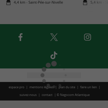
4,4 km - Saint-Pée-sur-Nivelle
5,4 km - S
espace pro
mentions légales
plan du site
faire un lien
suivez-nous
contact
©
Negocom Atlantique