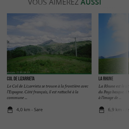
VOUS AIMEREZ
AUSSI
Col de Lizarrieta
La Rhune
Le Col de Lizarrieta se trouve à la frontière avec
La Rhune est le si
l’Espagne. Côté français, il est rattaché à la
du Pays basque. Et
commune ...
à l’image de ...
4,0 km - Sare
6,9 km - A