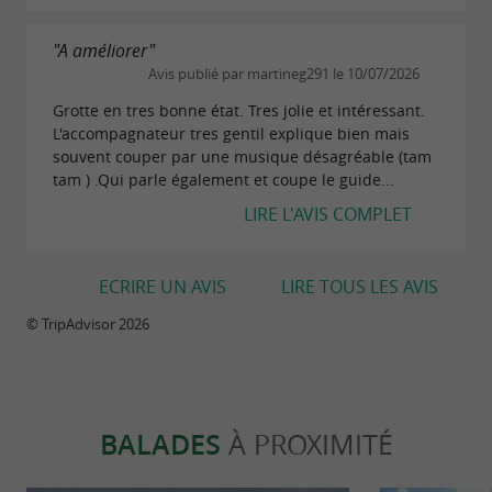
Toutes les informations sont à consulter sur le
site internet.
"A améliorer"
Avis publié par martineg291 le 10/07/2026
Téléchargements :
Grotte en tres bonne état. Tres jolie et intéressant.
L'accompagnateur tres gentil explique bien mais
plaquette-grottes-de-sare.pdf
souvent couper par une musique désagréable (tam
tam ) .Qui parle également et coupe le guide...
LIRE L'AVIS COMPLET
ECRIRE UN AVIS
LIRE TOUS LES AVIS
© TripAdvisor 2026
BALADES
À PROXIMITÉ