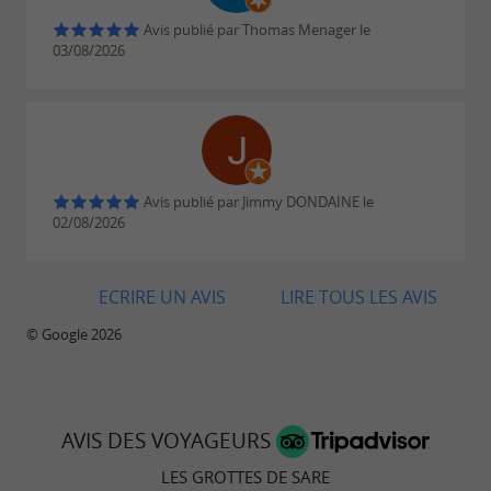
les week-ends et vacances scolaires.
Avis publié par Thomas Menager le
03/08/2026
24, 25 décembre 2025 et 1
Jours de fermeture :
Janvier 2027.
Tarifs 2026 :
Avis publié par Jimmy DONDAINE le
02/08/2026
Adulte : 10€
Enfant (de 5 à 13 ans inclus) : 6€
ECRIRE UN AVIS
LIRE TOUS LES AVIS
Adolescent (14 - 17 ans inclus) / Étudiant :
8,50€
© Google 2026
Pass Famille : 32€ (2 adultes et 3 enfants de
5 à 13 ans inclus)
AVIS DES VOYAGEURS
pour les personnes en situation
Tarifs réduits
LES GROTTES DE SARE
de handicap et pour les groupes de plus de 15