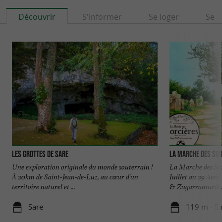
Découvrir
S'informer
Se loger
Se r
Les Grottes de Sare
La Marche des Sor
Une exploration originale du monde souterrain !
La Marche des Sorc
À 20km de Saint-Jean-de-Luz, au cœur d'un
Juillet au 29 Aoû
territoire naturel et ...
& Zugarramurdi .
Sare
119 m - S