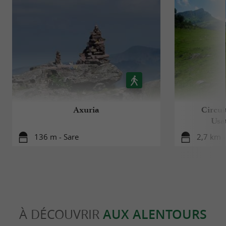
Axuria
Circui
Usat
136 m - Sare
2,7 km -
À DÉCOUVRIR
AUX ALENTOURS