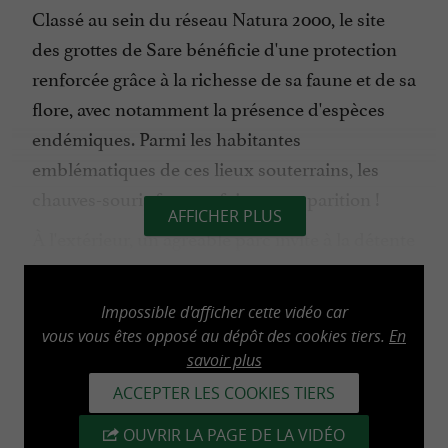
Classé au sein du réseau Natura 2000, le site
des grottes de Sare bénéficie d'une protection
renforcée grâce à la richesse de sa faune et de sa
flore, avec notamment la présence d'espèces
endémiques. Parmi les habitantes
emblématiques de ces lieux souterrains, les
chauves-souris font parfois une apparition !
AFFICHER PLUS
À l'extérieur, un agréable parc invite à la détente
dans un environnement paisible. Des tables de
pique-nique sont à disposition et plusieurs
Impossible d'afficher cette vidéo car
sentiers de randonnée passent à proximité
vous vous êtes opposé au dépôt des cookies tiers.
En
immédiate du site, offrant une belle immersion
savoir plus
dans la nature basque.
ACCEPTER LES COOKIES TIERS
OUVRIR LA PAGE DE LA VIDÉO