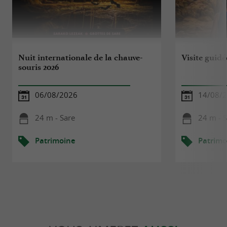
Nuit internationale de la chauve-
Visite guid
souris 2026
06/08/2026
14/08/
24 m - Sare
24 m - 
Patrimoine
Patrimo