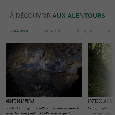
À DÉCOUVRIR
AUX ALENTOURS
Découvrir
S'informer
Se loger
Se r
Grotte de la Verna
Grotte de la Vern
Visitez la plus grande salle souterraine au monde
Visitez la plus gr
ouverte à tout public ! Grotte Touristique /
ouverte à tout pub