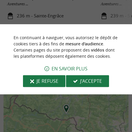
Aventures ...
Aventures ...
236 m - Sainte-Engrâce
239 m - Sa
En continuant à naviguer, vous autorisez le dépôt de
cookies tiers à des fins de
mesure d'audience
.
Certaines pages du site proposent des
vidéos
dont
les plateformes déposent également des cookies.
EN SAVOIR PLUS
JE REFUSE
J'ACCEPTE