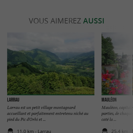
VOUS AIMEREZ
AUSSI
Larrau
Mauléon
Larrau est un petit village montagnard
Mauléon, capitale 
accueillant et parfaitement entretenu niché au
parties, de chaque 
pied du Pic d'Orhi et ...
coté la ...
11,0 km - Larrau
25,4 km -