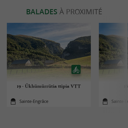
BALADES
À PROXIMITÉ
19 - Ükhümürrütia ttipia VTT
1
Sainte-Engrâce
Sainte-E