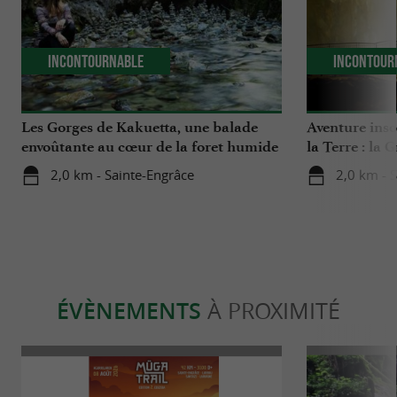
Incontournable
Incontour
Les Gorges de Kakuetta, une balade
Aventure insol
envoûtante au cœur de la foret humide
la Terre : la 
du Pays Basque
2,0 km - Sainte-Engrâce
2,0 km - 
ÉVÈNEMENTS
À PROXIMITÉ