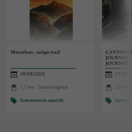
Marathon : müga trail
CANYONIN
JOURNEE 
JOURNEE
08/08/2026
21/07/2
1,1 km - Sainte-Engrâce
2,0 km -
Evènements sportifs
Sorties