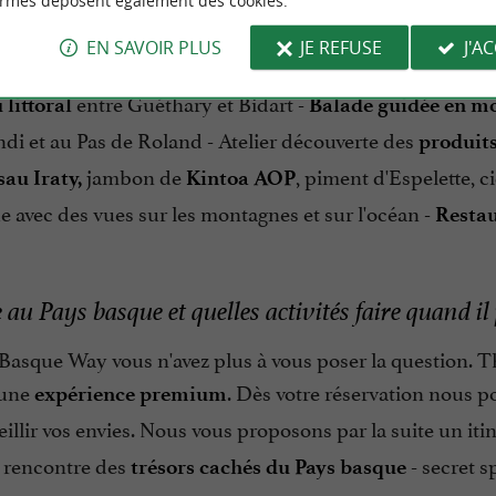
ormes déposent également des cookies.
e, Milady et Grande Plage), Anglet, Bidart, Guéthary et
EN SAVOIR PLUS
JE REFUSE
J'A
ope), au Golf d'Anglet, au Golf du Phare, au Golf de Seig
entre Guéthary et Bidart -
 littoral
Balade guidée en m
di et au Pas de Roland - Atelier découverte
des
produits
jambon de
, piment d'Espelette, c
au Iraty,
Kintoa AOP
 avec des vues sur les montagnes et sur l'océan -
Restau
e au Pays basque et quelles activités faire quand il
Basque Way vous n'avez plus à vous poser la question. 
 une
. Dès votre réservation nous 
expérience premium
illir vos envies. Nous vous proposons par la suite un itin
a rencontre des
- secret s
trésors cachés du Pays basque