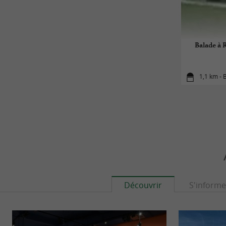
Balade à R
1,1 km - B
Découvrir
S'informe