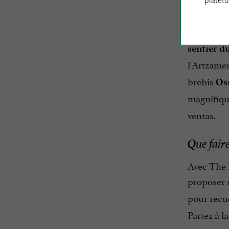
platef
des basqu
golf d'Eur
sentier du
l'Artzamen
brebis
Oss
magnifique
ventas.
Q
ue fair
Avec The 
proposer
pour recue
Partez à l