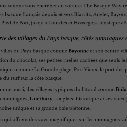
ous venons vous chercher en voiture. The Basque Way réa
ys basque français depuis et vers Biarritz, Anglet, Bayon
 Pied de Port, jusqu'à Lourdes et Hossegor... ainsi que c
te des villages du Pays basque, côtés montagnes et
es villes du Pays basque comme
et son centre-vil
Bayonne
tion du chocolat, ses petites ruelles cachées que seuls l
niques comme La Grande plage, Port-Vieux, le port des p
re du surf sur la côte basque.
mme aussi, des villages typiques du littoral comme
Bida
es montagnes,
- sa place historique et ses vues
Guéthary
moine unique et sa grande baie piétonne.
es qui offrent des vues magnifiques sur les montagnes vale