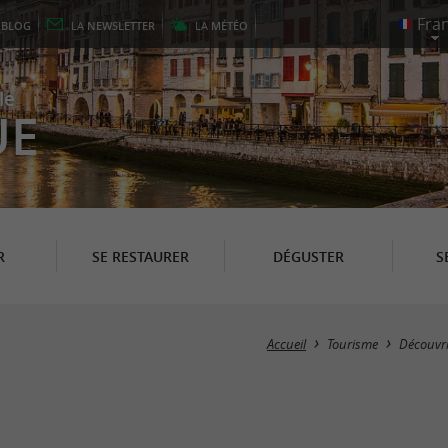
E
BLOG
LA
NEWSLETTER
LA
MÉTÉO
le
UE
R
SE RESTAURER
DÉGUSTER
S
Accueil
Tourisme
Découvri