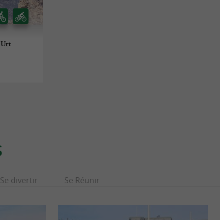
 Urt
S
Se divertir
Se Réunir