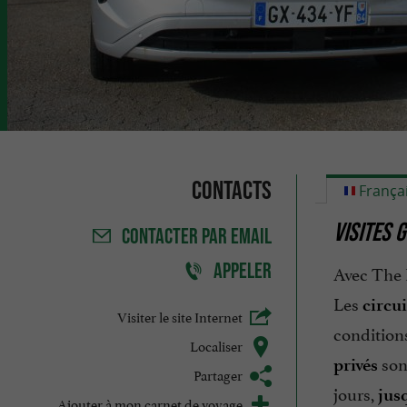
Contacts
França
V
ISITES 
CONTACTER
PAR EMAIL
APPELER
Avec The 
Les
circu
Visiter le site Internet
conditions
Localiser
sont
privés
Partager
jours,
jus
Ajouter à mon carnet de voyage