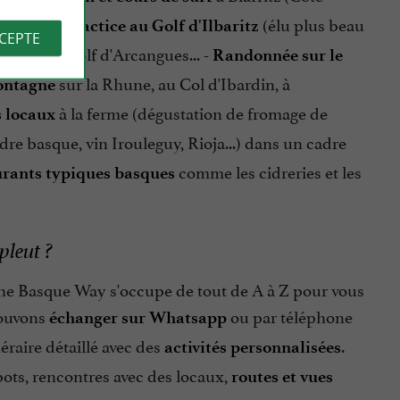
 Hendaye,
(élu plus beau
practice au Golf
d'Ilbaritz
CCEPTE
nosse, au Golf d'Arcangues... -
Randonnée sur le
sur la Rhune, au Col d'Ibardin, à
ontagne
à la ferme (dégustation de fromage de
 locaux
idre basque, vin Irouleguy, Rioja...) dans un cadre
comme les cidreries et les
rants typiques basques
 pleut ?
The Basque Way s'occupe de tout de A à Z pour vous
pouvons
ou par téléphone
échanger sur Whatsapp
éraire détaillé avec des
.
activités personnalisées
pots, rencontres avec des locaux,
routes et vues