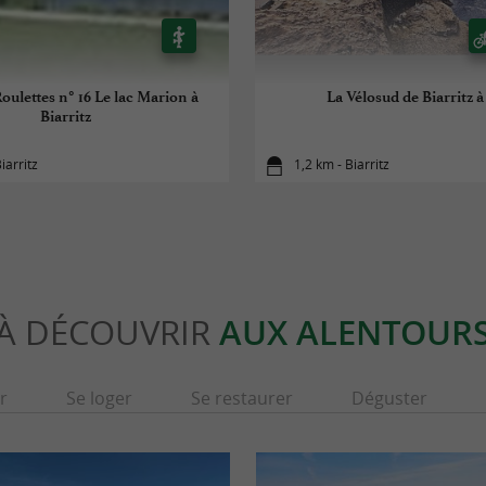
oulettes n° 16 Le lac Marion à
La Vélosud de Biarritz à
Biarritz
iarritz
1,2 km - Biarritz
À DÉCOUVRIR
AUX ALENTOUR
r
Se loger
Se restaurer
Déguster