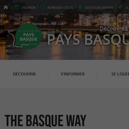
L'
AGENDA
ADRESSES
UTILES
GEO
LOCALISATION
L
Découvrez 
PAYS BASQ
DÉCOUVRIR
S'INFORMER
SE LOGE
The Basque Way