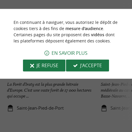
En continuant à naviguer, vous autorisez le dépôt de
cookies tiers à des fins de
mesure d'audience
.
Certaines pages du site proposent des
vidéos
dont
les plateformes déposent également des cookies.
EN SAVOIR PLUS
JE REFUSE
J'ACCEPTE
Forêt d'Iraty
Saint-Jean-Pied-d
La Forêt d’Iraty est la plus grande hêtraie
Saint-Jean-Pied-de
d’Europe. C’est une vaste forêt de 17 000 hectares
médiévale au cœur
qui occupe ...
Basse-Navarre, ...
Saint-Jean-Pied-de-Port
Saint-Jean