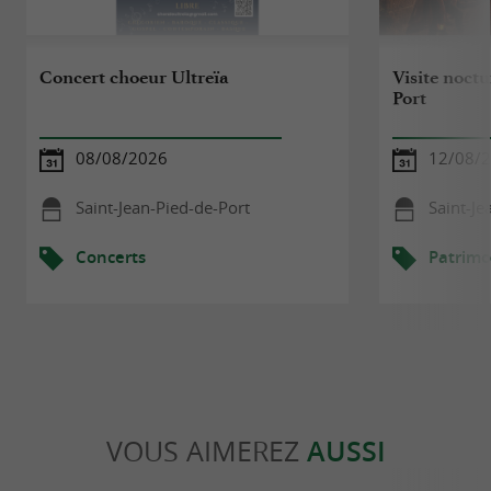
Concert choeur Ultreïa
Visite noctu
Port
08/08/2026
12/08/
Saint-Jean-Pied-de-Port
Saint-Je
Concerts
Patrimo
VOUS AIMEREZ
AUSSI