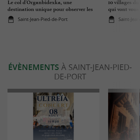
Le col d'Organbidexka, une
10 villages d
destination unique pour observer les
qui vont vous 
oiseaux au Pays Basque
Saint-Jean-Pied-de-Port
Saint-Jea
ÉVÈNEMENTS
À SAINT-JEAN-PIED-
DE-PORT