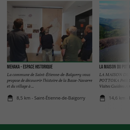
MEHAKA - Espace historique
La Maison du Pott
La commune de Saint-Étienne-de-Baïgorry vous
LA MAISON DU
propose de découvrir l'histoire de la Basse-Navarre
POTTOKA Petit C
et du village à ...
Visites Guidées Aut
8,5 km - Saint-Étienne-de-Baïgorry
14,6 km - 