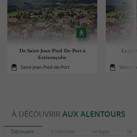
De Saint-Jean-Pied-De-Port à
La por
Estérençuby
Saint-Jean-Pied-de-Port
Saint-Je
À DÉCOUVRIR
AUX ALENTOURS
Découvrir
S'informer
Se loger
Se r