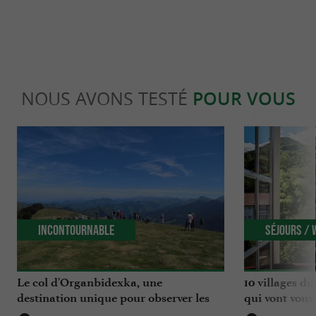
NOUS AVONS TESTÉ
POUR VOUS
Incontournable
Séjours /
Le col d'Organbidexka, une
10 villages d
destination unique pour observer les
qui vont vous 
oiseaux au Pays Basque