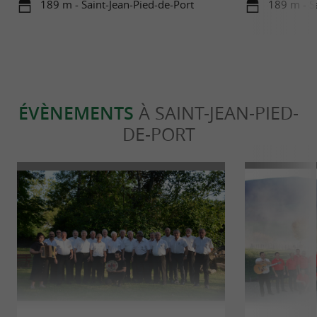
189 m - Saint-Jean-Pied-de-Port
189 m - S
ÉVÈNEMENTS
À SAINT-JEAN-PIED-
DE-PORT