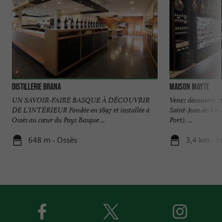
Distillerie Brana
Maison Mayté
UN SAVOIR-FAIRE BASQUE À DÉCOUVRIR
Venez découvrir l
DE L'INTÉRIEUR Fondée en 1897 et installée à
Saint-Jean-le-Vie
Ossès au cœur du Pays Basque ...
Port). ...
648 m - Ossès
3,4 km - S