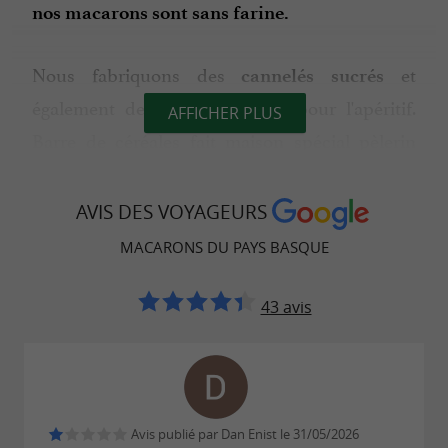
nos macarons sont sans farine.
Nous fabriquons des
et
cannelés sucrés
également des
pour l'apéritif.
cannelés salés
AFFICHER PLUS
Barre de céréales fait maison spécial pèlerin
(100% fruits secs et miel). Ce qui nous
démarque complètement dans le monde du
AVIS DES VOYAGEURS
cannelé !
MACARONS DU PAYS BASQUE
Visite gratuite et dégustation à Saint-Jean-Pied-
43 avis
de-Port et La Bastide-Clairence.
Sur rendez-vous pour les groupes de plus de 10
personnes - degustation gratuite.
Avis publié par Dan Enist le 31/05/2026