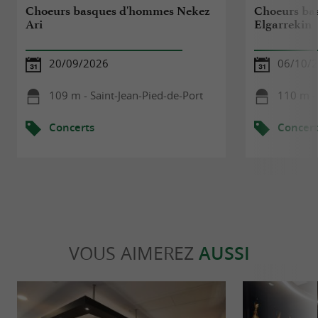
Choeurs basques d'hommes Nekez
Choeurs ba
Ari
Elgarrekin
20/09/2026
06/10/
109 m - Saint-Jean-Pied-de-Port
110 m - 
Concerts
Concert
VOUS AIMEREZ
AUSSI