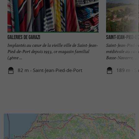
Galeries de Garazi
Saint-Jean-Pied-d
Implantés au cœur de la vieille ville de Saint-Jean-
Saint-Jean-Pied-de
Pied-de-Port depuis 1933, ce magasin familial
médiévale au cœur
(4ème ...
Basse-Navarre, ...
82 m - Saint-Jean-Pied-de-Port
189 m - Sa