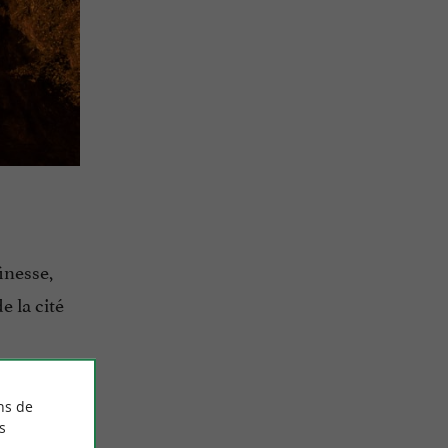
inesse,
 la cité
ns de
s