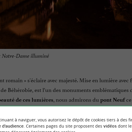
t Notre-Dame illuminé
ont romain » s'éclaire avec majesté. Mise en lumière avec f
 de Béhérobie, est l’un des monuments emblématiques de
, nous admirons du
ce
beauté de ces lumières
pont Neuf
s colorés se reflétant dans la Nive.
inuant à naviguer, vous autorisez le dépôt de cookies tiers à des fi
 d'audience
. Certaines pages du site proposent des
vidéos
dont le