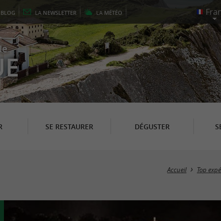
E
BLOG
LA
NEWSLETTER
LA
MÉTÉO
le
UE
R
SE RESTAURER
DÉGUSTER
S
Accueil
Top expé