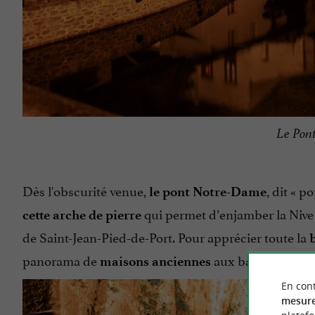
Le Pon
Dès l'obscurité venue,
, dit « p
le pont Notre-Dame
qui permet d’enjamber la Nive
cette arche de pierre
de Saint-Jean-Pied-de-Port. Pour apprécier toute la
panorama de
aux balcons de boi
maisons anciennes
En cont
mesure