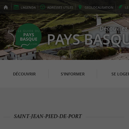
L'
AGENDA
ADRESSES
UTILES
GEO
LOCALISATION
L
Découvrez 
PAYS BASQ
DÉCOUVRIR
S'INFORMER
SE LOGE
SAINT-JEAN-PIED-DE-PORT