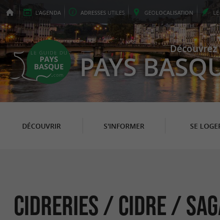
L'
AGENDA
ADRESSES
UTILES
GEO
LOCALISATION
L
Découvrez 
PAYS BASQ
DÉCOUVRIR
S'INFORMER
SE LOGE
Cidreries / Cidre / Sa