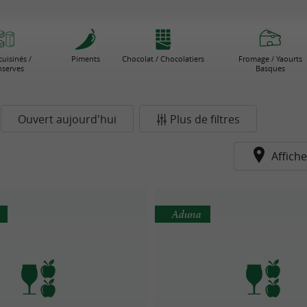
cuisinés /
Piments
Chocolat / Chocolatiers
Fromage / Yaourts
serves
Basques
Ouvert aujourd'hui
Plus de filtres
Affiche
Aduna