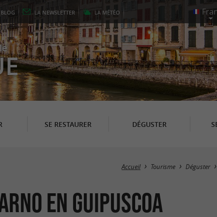
E
BLOG
LA
NEWSLETTER
LA
MÉTÉO
le
UE
R
SE RESTAURER
DÉGUSTER
S
Accueil
Tourisme
Déguster
garno en Guipuscoa