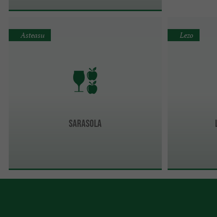
Asteasu
Lezo
SARASOLA