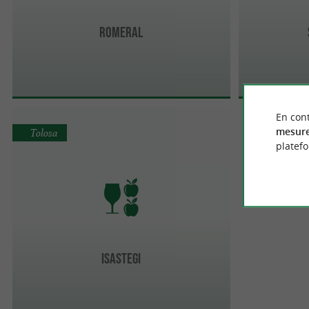
Romeral
En cont
mesure
Tolosa
platef
ISASTEGI