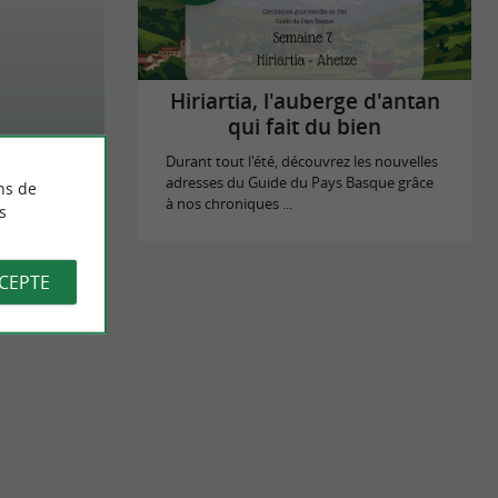
Hiriartia, l'auberge d'antan
qui fait du bien
Durant tout l'été, découvrez les nouvelles
adresses du Guide du Pays Basque grâce
ns de
à nos chroniques ...
s
CCEPTE