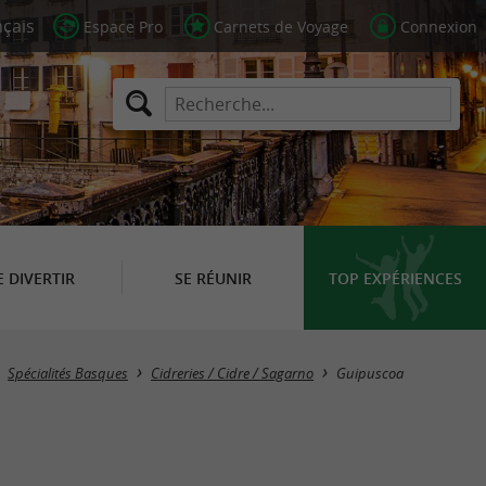
Espace Pro
Carnets de Voyage
Connexion
E DIVERTIR
SE RÉUNIR
TOP EXPÉRIENCES
Masquer la carte
Spécialités Basques
Cidreries / Cidre / Sagarno
Guipuscoa