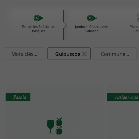
Toutes les Spécialités
Jambon, Charcuterie,
Plats 
Basques
Salaison
Con
Mots clés...
Guipuscoa
Commune...
Pasaia
Astigarraga