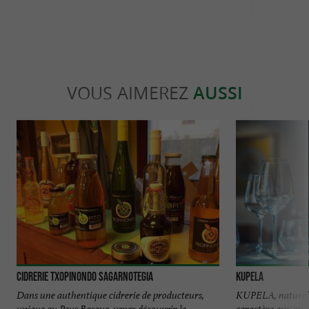
VOUS AIMEREZ
AUSSI
Cidrerie Txopinondo Sagarnotegia
Kupela
Dans une authentique cidrerie de producteurs,
KUPELA, naturell
unique au Pays Basque, venez découvrir le
caractère aux qua