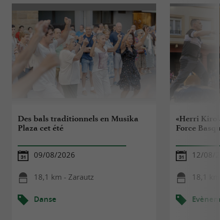
Des bals traditionnels en Musika
«Herri Kiro
Plaza cet été
Force Basq
09/08/2026
12/08/
18,1 km - Zarautz
18,1 km
Danse
Evèneme