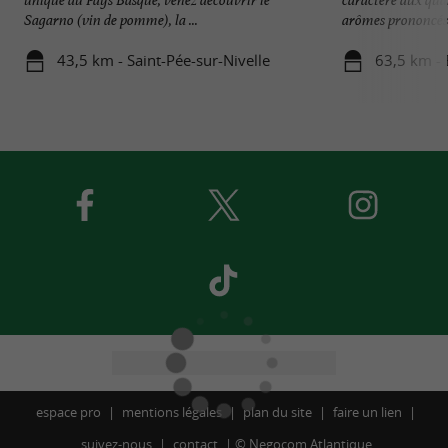
Sagarno (vin de pomme), la ...
arômes prononcés 
43,5 km - Saint-Pée-sur-Nivelle
63,5 km -
espace pro
mentions légales
plan du site
faire un lien
suivez-nous
contact
©
Negocom Atlantique