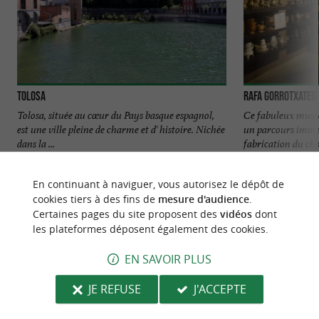
Tolosa
RAFA GORROTXATEGI
Tolosa, située au cœur du Pays basque espagnol,
Ce fabuleux musée
est une ville pleine de charme et d' histoire. Nichée
un parcours immers
dans la ...
fabrication du choc
215 m - Tolosa
1,4 km - T
En continuant à naviguer, vous autorisez le dépôt de
cookies tiers à des fins de
mesure d'audience
.
Certaines pages du site proposent des
vidéos
dont
les plateformes déposent également des cookies.
EN SAVOIR PLUS
NOUS AVONS TESTÉ
POUR VOUS
JE REFUSE
J'ACCEPTE