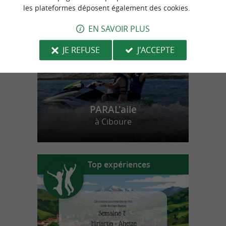
n
o
t
e
c
o
u
p
e
c
o
e
u
les plateformes déposent également des cookies.
r
d
r
EN SAVOIR PLUS
JE REFUSE
J'ACCEPTE
PARAL'aile
à Ciboure
Top expériences