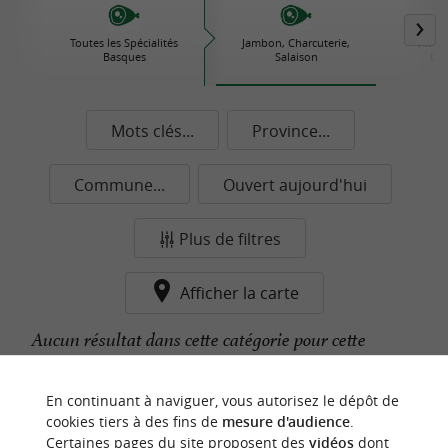
Toutes les Spécialités
Jambon, Charcuterie,
Plats 
Basques
Salaison
Con
Mots clés...
Province...
Commune...
Ouvert aujourd'hui
Plus de filtres
Afficher la carte
Aucun résultat dans cette catégorie pour cette
commune pour le moment...
En continuant à naviguer, vous autorisez le dépôt de
cookies tiers à des fins de
mesure d'audience
.
Certaines pages du site proposent des
vidéos
dont