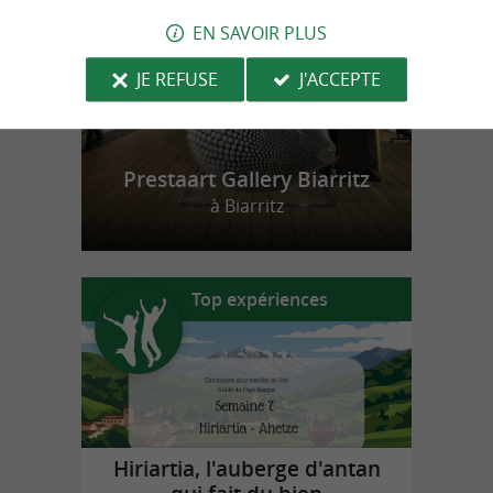
EN SAVOIR PLUS
JE REFUSE
J'ACCEPTE
Prestaart Gallery Biarritz
à Biarritz
Top expériences
Hiriartia, l'auberge d'antan