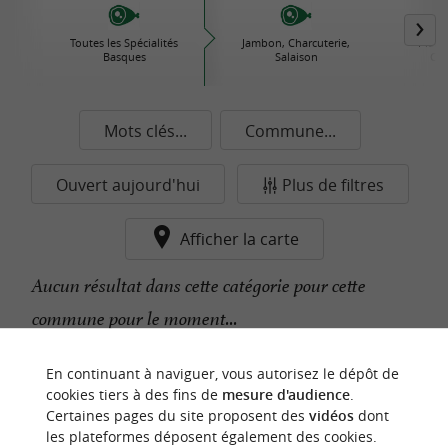
Toutes les Spécialités
Jambon, Charcuterie,
Plats 
Basques
Salaison
Con
Mots clés...
Commune...
Ouvert aujourd'hui
Plus de filtres
Afficher la carte
Aucun résultat dans cette catégorie pour cette
commune pour le moment...
En continuant à naviguer, vous autorisez le dépôt de
n
o
t
e
c
o
u
p
e
c
o
e
u
cookies tiers à des fins de
mesure d'audience
.
r
d
r
Certaines pages du site proposent des
vidéos
dont
les plateformes déposent également des cookies.