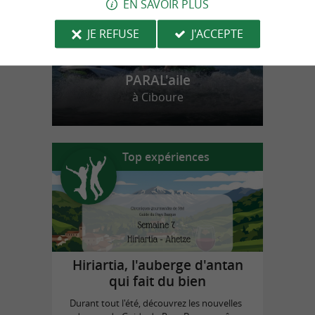
EN SAVOIR PLUS
JE REFUSE
J'ACCEPTE
PARAL'aile
à Ciboure
Top expériences
Hiriartia, l'auberge d'antan
qui fait du bien
Durant tout l'été, découvrez les nouvelles