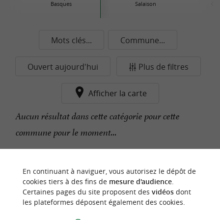
Basques
Salaison
Con
Mots clés...
Commune...
Ouvert aujourd'hui
Plus de filtres
Afficher la carte
Aucun résultat dans cette catégorie pour cette
commune pour le moment...
n
o
t
e
c
o
u
p
e
c
o
e
u
En continuant à naviguer, vous autorisez le dépôt de
r
d
r
cookies tiers à des fins de
mesure d'audience
.
Certaines pages du site proposent des
vidéos
dont
les plateformes déposent également des cookies.