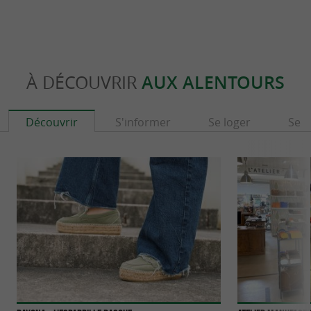
À DÉCOUVRIR
AUX ALENTOURS
Découvrir
S'informer
Se loger
Se r