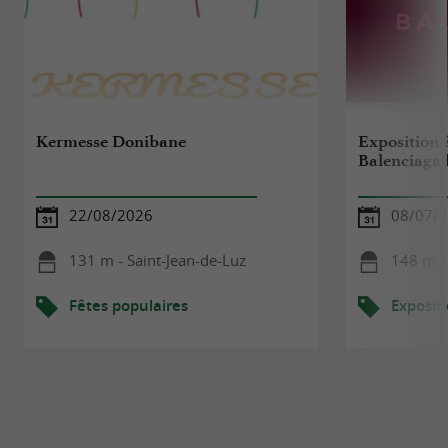
Kermesse Donibane
Exposition à
Balenciaga 
22/08/2026
08/07/2
131 m - Saint-Jean-de-Luz
148 m - 
Fêtes populaires
Exposit