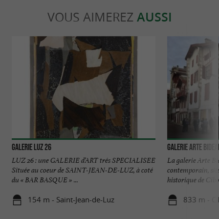
VOUS AIMEREZ
AUSSI
Galerie Luz 26
Galerie Arte Bidea
LUZ 26 : une GALERIE d’ART trés SPECIALISEE
La galerie Arte Bi
Située au coeur de SAINT-JEAN-DE-LUZ, à coté
contemporain, sit
du « BAR BASQUE » ...
historique de Cibou
154 m - Saint-Jean-de-Luz
833 m - C