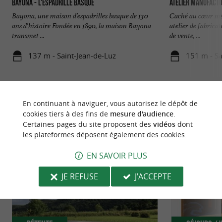
Bayona - L'espadrille Basque
Atelier Manufact
Bayona, une maison d’espadrilles basque de 130
Caché au cœur mê
ans d’histoire Fondée en 1890, la maison Bayona
atelier de fabricat
transmet ...
de vente, ...
137 m - Saint-Jean-de-Luz
151 m - Sa
En continuant à naviguer, vous autorisez le dépôt de
cookies tiers à des fins de
mesure d'audience
.
Certaines pages du site proposent des
vidéos
dont
NOUS AVONS TESTÉ
POUR VOUS
les plateformes déposent également des cookies.
EN SAVOIR PLUS
JE REFUSE
J'ACCEPTE