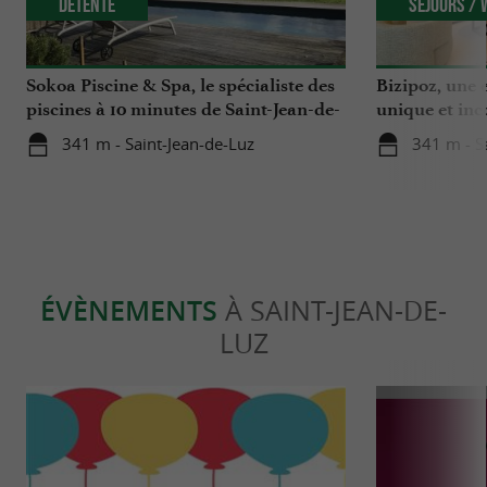
Détente
Séjours /
Sokoa Piscine & Spa, le spécialiste des
Bizipoz, une e
piscines à 10 minutes de Saint-Jean-de-
unique et inc
Luz
côte basque
341 m - Saint-Jean-de-Luz
341 m - S
ÉVÈNEMENTS
À SAINT-JEAN-DE-
LUZ