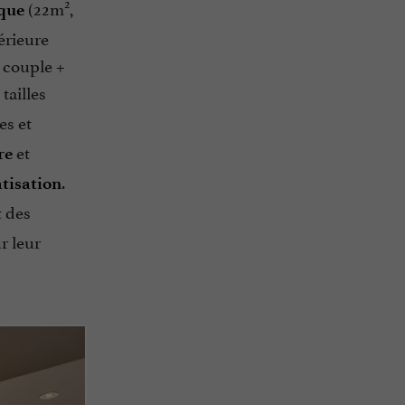
2
(22m
,
que
érieure
 couple +
 tailles
es et
et
re
.
tisation
t des
r leur