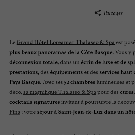
Partager
Le
est pos
Grand Hôtel Loreamar Thalasso & Spa
Vous y p
plus beaux panoramas de la Côte Basque.
dans un
déconnexion totale,
écrin de luxe et de sp
des
et des
prestations,
équipements
services haut
Avec ses
lumineuses et p
Pays Basque.
52 chambres
déco,
sa magnifique Thalasso & Spa
pour des
cures
invitant à poursuivre la découv
cocktails signatures
Fina
; votre
séjour à Saint-Jean-de-Luz
dans un hôte