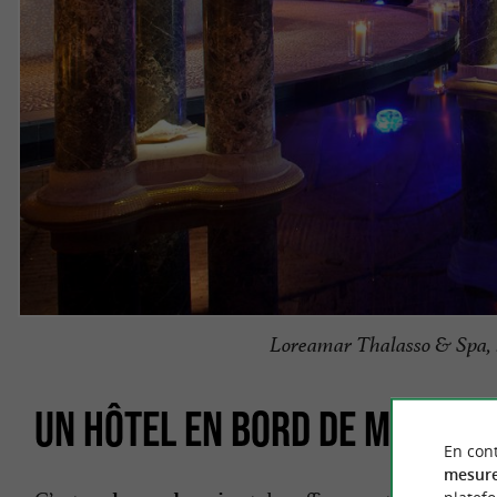
Loreamar Thalasso & Spa, la
UN HÔTEL EN BORD DE MER À S
En cont
mesure