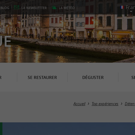
E
BLOG
LA
NEWSLETTER
LA
MÉTÉO
le
UE
R
SE RESTAURER
DÉGUSTER
S
Accueil
Top expériences
Déten