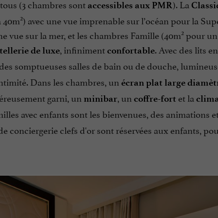
à tous (3 chambres sont
). La
accessibles aux PMR
Classi
2
 à 40m
) avec une vue imprenable sur l’océan pour la Sup
2
e vue sur la mer, et les chambres Famille (40m
pour un
, infiniment
. Avec des lits en
ôtellerie de luxe
confortable
ez des somptueuses salles de bain ou de douche, lumineus
intimité. Dans les chambres, un
écran plat large diamèt
éreusement garni, un
, un
et la
minibar
coffre-fort
clima
milles avec enfants sont les bienvenues, des animations e
de conciergerie clefs d'or sont réservées aux enfants, pou