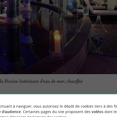
 Piscine Intérieure d'eau de mer, chauffée
AINT-JEAN-DE-LUZ
inuant à naviguer, vous autorisez le dépôt de cookies tiers à des fi
 d'audience
. Certaines pages du site proposent des
vidéos
dont le