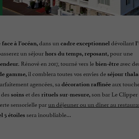
é
dans un
dévoilant
face à l’océan,
cadre exceptionnel
l
asserez un séjour
pour une
hors du temps, reposant,
Rénové en 2017, tourné vers le
avec de
lendeur.
bien-être
il comblera toutes vos envies de
 de gamme,
séjour thala
arfaitement agencées, sa
aux touche
décoration raffinée
des
et des
son bar Le Clipper
,
soins
rituels sur-mesure,
erte sensorielle par
un déjeuner ou un dîner au restaur
sera inoubliable…
l 5 étoiles