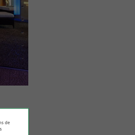
ns de
s