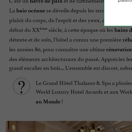
C’est un
et de raffinement, installé av
platef
havre de paix
La
se dévoile depuis les terrasses et les
baie océane
plaisir du corps, de l’esprit et des yeux, c’est une
oas
ème
début du XX
siècle, à cette époque où les
bains 
détente et de soin, l’hôtel a connu une première
réh
les années 80, pour connaître une ultime
rénovatio
des éléments architecturaux du passé. Appréciez les 
grand escalier en bois... L’ensemble est discret, sobr
Le Grand Hôtel Thalasso & Spa a plusieu
World Luxury Hotel Awards et aux World
!
au Monde