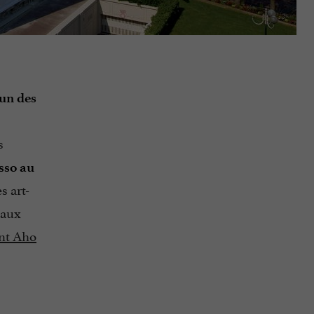
’un des
s
sso au
s art-
 aux
ant Aho