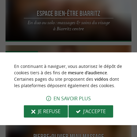
Espace Bien-être Biarritz
En duo ou solo : massages & soins du visage
à Biarritz centre
Bayonne
En continuant à naviguer, vous autorisez le dépôt de
cookies tiers à des fins de
mesure d'audience
.
Institut Bio Grain de Soleil
Certaines pages du site proposent des
vidéos
dont
Techniques naturelles et produits de qualité
les plateformes déposent également des cookies.
pour votre bien-être à Bayonne
EN SAVOIR PLUS
JE REFUSE
J'ACCEPTE
Bidart
Pierre-Olivier Miau Massage