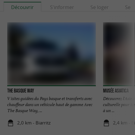
Découvrir
S'informer
Se loger
Se r
The Basque Way
Musée Asiatica
V isites guidées du Pays basque et transferts avec
Découvrez l'Asie a
chauffeur dans un véhicule haut de gamme Avec
culturelle pour to
The Basque Way, ...
à un ...
2,0 km - Biarritz
2,4 km - Bi