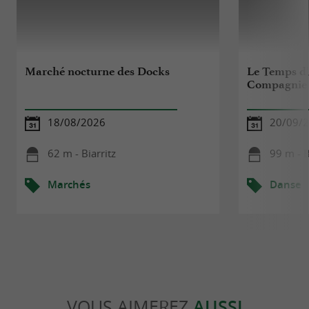
Marché nocturne des Docks
Le Temps d'
Compagnie 
18/08/2026
20/09/
62 m - Biarritz
99 m - B
Marchés
Danse
VOUS AIMEREZ
AUSSI