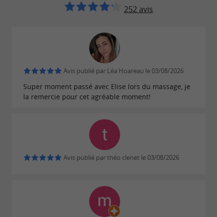
spécialement conçu pour les hommes.
252 avis
Pour optimiser les bienfaits de ces soins, il est
conseillé de les associer à une séance de
hammam préalable, favorisant la détente et la
préparation de la peau.
Avis publié par Léa Hoareau le 03/08/2026
Super moment passé avec Elise lors du massage, je
Soins du corps
la remercie pour cet agréable moment!
Le
offre également une
Hammam Biarritz
gamme complète de
, incluant
soins du corps
des
, des
massages signature
massages du
Avis publié par théo clenet le 03/08/2026
, et des techniques spécifiques comme la
monde
.
madérothérapie
Epilations