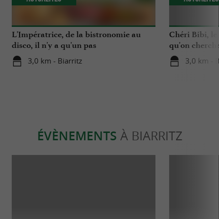
L'Impératrice, de la bistronomie au
Chéri Bibi, le
disco, il n'y a qu'un pas
qu'on chercha
3,0 km - Biarritz
3,0 km - B
ÉVÈNEMENTS
À BIARRITZ