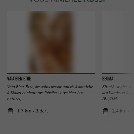
Vaia Bien Être
BEOMA
Vaïa Bien-Être, des soins personnalisés à domicile
Situé à Anglet, fa
à Bidart et alentours Révéler votre bien-être
des Landes et à pr
naturel, ...
(Be)OMA ...
1,7 km - Bidart
2,4 km - A