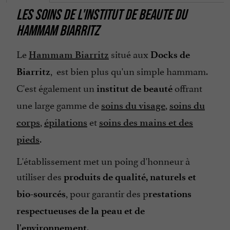
LES SOINS DE L'INSTITUT DE BEAUTE DU
HAMMAM BIARRITZ
Le
situé aux
Hammam Biarritz
Docks de
, est bien plus qu'un simple hammam.
Biarritz
C'est également un
offrant
institut de beauté
une large gamme de
,
soins du visage
soins du
,
et
corps
épilations
soins des mains et des
.
pieds
L'établissement met un poing d'honneur à
utiliser des
produits de qualité, naturels et
, pour garantir des p
bio-sourcés
restations
respectueuses de la peau et de
.
l'environnement