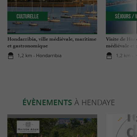
Culturelle
Séjours /
Hondarribia, ville médiévale, maritime
Visite de Hond
et gastronomique
médiévale et
charme !
1,2 km - Hondarribia
1,2 km - 
ÉVÈNEMENTS
À HENDAYE