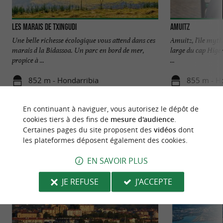
Les marais de Txingudi
AMUITZ
Une belle richesse écologique vous attend dans ces
Amuitz, l'île myth
marais d la Bidassoa. Un parc en bord de mer,
large du cap Higer
propice à ...
...
852 m - Hondarribia
855 m - H
En continuant à naviguer, vous autorisez le dépôt de
cookies tiers à des fins de
mesure d'audience
.
Certaines pages du site proposent des
vidéos
dont
les plateformes déposent également des cookies.
NOUS AVONS TESTÉ
POUR VOUS
EN SAVOIR PLUS
JE REFUSE
J'ACCEPTE