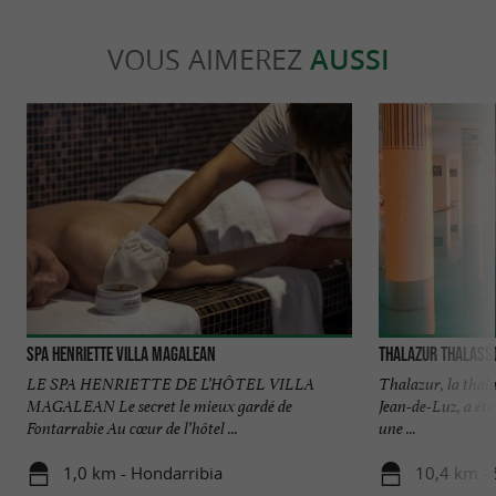
VOUS AIMEREZ
AUSSI
Spa Henriette Villa Magalean
Thalazur Thalasso
LE SPA HENRIETTE DE L’HÔTEL VILLA
Thalazur, la thal
MAGALEAN Le secret le mieux gardé de
Jean-de-Luz, a été
Fontarrabie Au cœur de l’hôtel ...
une ...
1,0 km - Hondarribia
10,4 km - 