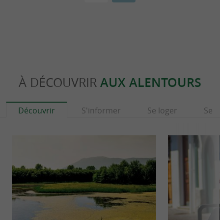
À DÉCOUVRIR
AUX ALENTOURS
Découvrir
S'informer
Se loger
Se r