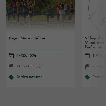
Yoga - Maison Adam
Village des 
Mondes virt
l'informatiq
28/08/2026
10/10/
71 m - Hendaye
79 m - 
Sorties natures
Patrimo