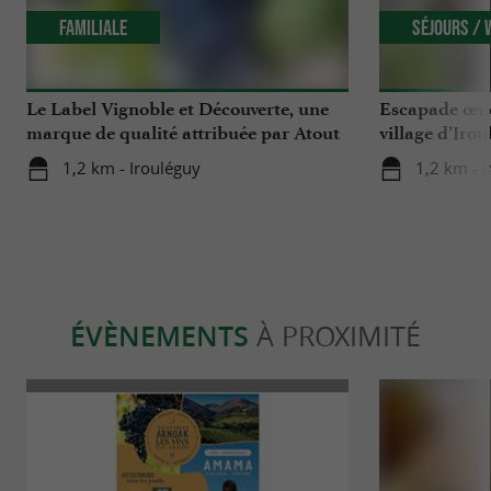
Familiale
Séjours /
Le Label Vignoble et Découverte, une
Escapade œno
marque de qualité attribuée par Atout
village d’Iro
France
1,2 km - Irouléguy
1,2 km - 
ÉVÈNEMENTS
À PROXIMITÉ