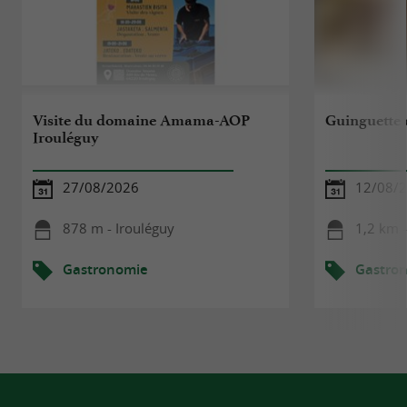
Visite du domaine Amama-AOP
Guinguette 
Irouléguy
27/08/2026
12/08/
878 m - Irouléguy
1,2 km -
Gastronomie
Gastro