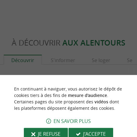
À DÉCOUVRIR
AUX ALENTOURS
Découvrir
S'informer
Se loger
Se r
En continuant à naviguer, vous autorisez le dépôt de
cookies tiers à des fins de
mesure d'audience
.
Certaines pages du site proposent des
vidéos
dont
les plateformes déposent également des cookies.
EN SAVOIR PLUS
JE REFUSE
J'ACCEPTE