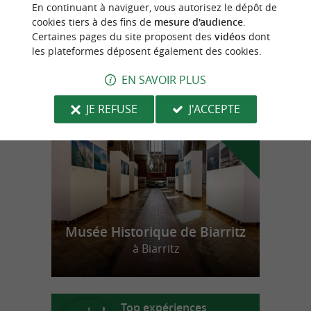
En continuant à naviguer, vous autorisez le dépôt de
Centres Equestres à Urrugne
cookies tiers à des fins de
mesure d'audience
.
Certaines pages du site proposent des
vidéos
dont
les plateformes déposent également des cookies.
n
o
t
e
c
o
u
p
e
c
o
e
u
EN SAVOIR PLUS
r
d
r
JE REFUSE
J'ACCEPTE
Musée Historique de Biarritz
à Biarritz
Top expériences