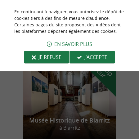
Oihana
En continuant à naviguer, vous autorisez le dépôt de
cookies tiers à des fins de
mesure d'audience
.
Activité sportive au cœur d'une magnifique
pinède au Pays Basque
Certaines pages du site proposent des
vidéos
dont
les plateformes déposent également des cookies.
EN SAVOIR PLUS
n
o
t
e
c
o
u
p
e
c
o
e
u
JE REFUSE
J'ACCEPTE
r
d
r
Musée Historique de Biarritz
à Biarritz