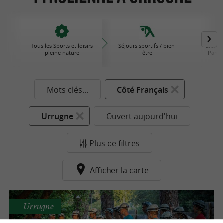
Tous les Sports et loisirs
Séjours sportifs / bien-
Parcs d'
pleine nature
être
Parcs 
Mots clés...
Côté Français
Urrugne
Ouvert aujourd'hui
Plus de filtres
Afficher la carte
Urrugne