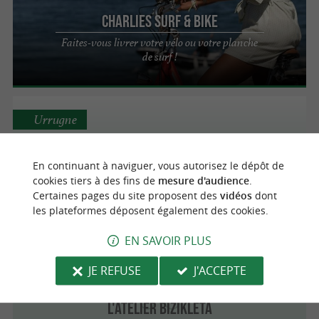
Charlies surf & bike
Faites-vous livrer votre vélo ou votre planche
de surf !
Urrugne
Vélo Dopé
En continuant à naviguer, vous autorisez le dépôt de
cookies tiers à des fins de
mesure d'audience
.
Balades à Vélo / Locations de Vélos à
Certaines pages du site proposent des
vidéos
dont
Urrugne
les plateformes déposent également des cookies.
EN SAVOIR PLUS
Saint-Jean-de-Luz
4.5 km
JE REFUSE
J'ACCEPTE
L'Atelier Bizikleta