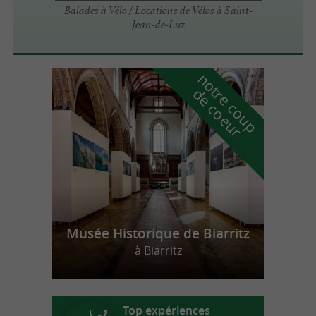
Balades à Vélo / Locations de Vélos à Saint-
Jean-de-Luz
n
o
t
e
c
o
u
p
e
c
o
e
u
r
d
r
Musée Historique de Biarritz
à Biarritz
Top expériences