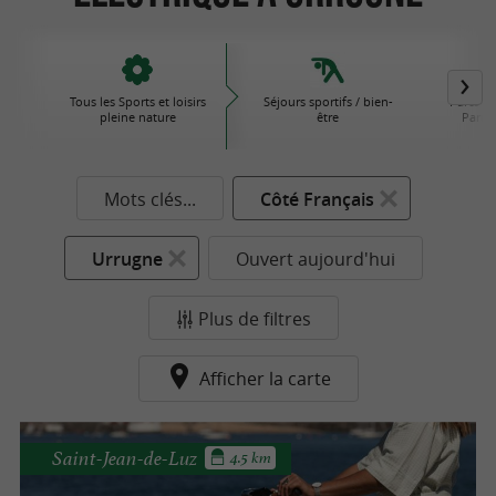
Tous les Sports et loisirs
Séjours sportifs / bien-
Parcs d'
pleine nature
être
Parcs 
Mots clés...
Côté Français
Urrugne
Ouvert aujourd'hui
Plus de filtres
Afficher la carte
Saint-Jean-de-Luz
4.5 km