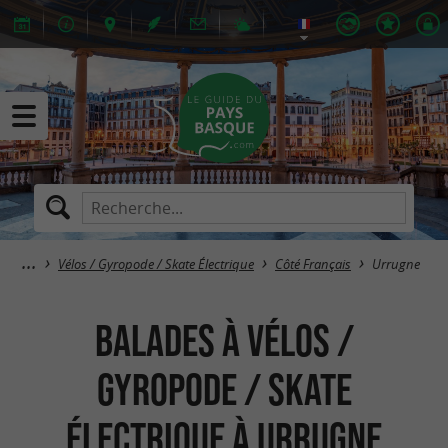
Vélos / Gyropode / Skate Électrique
Côté Français
Urrugne
Balades à Vélos /
Gyropode / Skate
Électrique à Urrugne