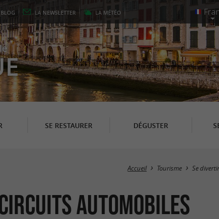
E
BLOG
LA
NEWSLETTER
LA
MÉTÉO
le
UE
R
SE RESTAURER
DÉGUSTER
S
Accueil
Tourisme
Se diverti
 Circuits automobiles