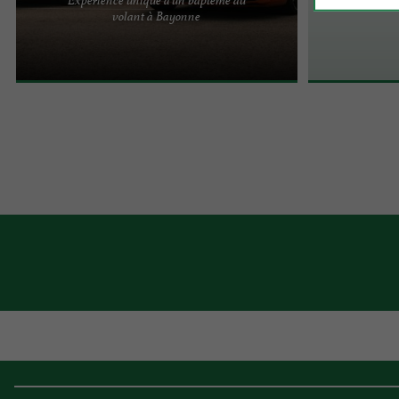
« TENTEZ L’AVENTURE ET VIVEZ UN MOMENT
volant à Bayonne
INOUBLIABLE » Crosa Prestige Rent Car vous
propose l’expérience unique ...