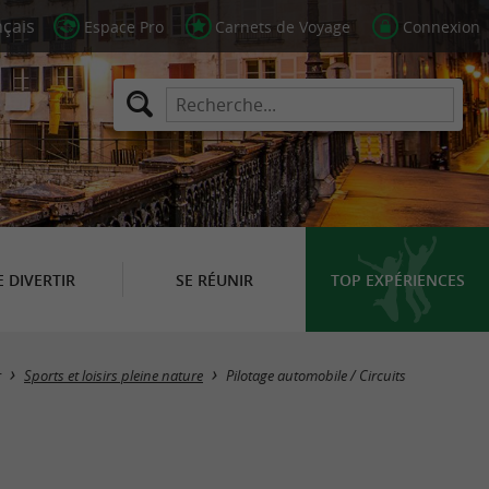
Espace Pro
Carnets de Voyage
Connexion
E DIVERTIR
SE RÉUNIR
TOP EXPÉRIENCES
Masquer la carte
r
Sports et loisirs pleine nature
Pilotage automobile / Circuits