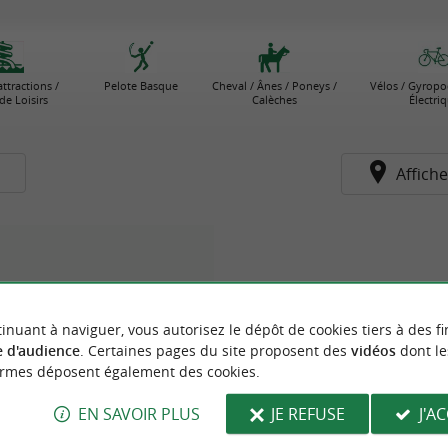
attractions /
Pelote Basque
Cheval / Ânes / Poneys /
Vélos / Gyropo
de Loisirs
Calèches
Électri
s
Affiche
inuant à naviguer, vous autorisez le dépôt de cookies tiers à des fi
 d'audience
. Certaines pages du site proposent des
vidéos
dont le
ormes déposent également des cookies.
EN SAVOIR PLUS
JE REFUSE
J'A
Excellence Cars