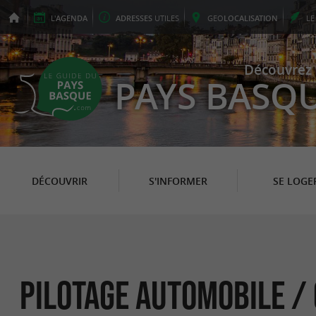
L'
AGENDA
ADRESSES
UTILES
GEO
LOCALISATION
L
Découvrez 
PAYS BASQ
DÉCOUVRIR
S'INFORMER
SE LOGE
Pilotage automobile /