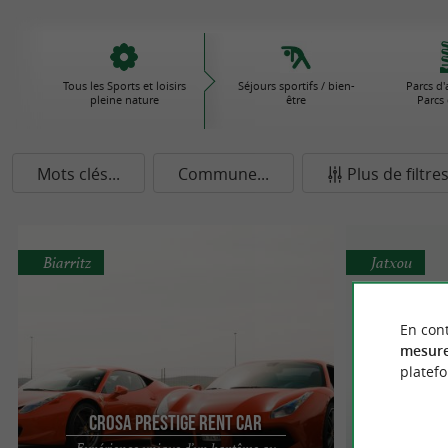
Tous les Sports et loisirs
Séjours sportifs / bien-
Parcs d'
pleine nature
être
Parcs 
Mots clés...
Commune...
Plus de filtre
Biarritz
Jatxou
En cont
mesure
platef
Crosa Prestige Rent Car
Expérience unique d’un baptême au