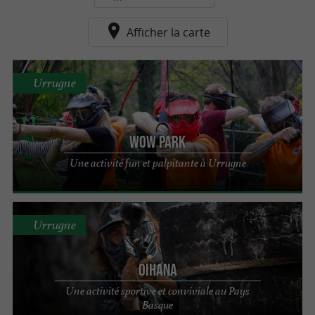
Afficher la carte
Urrugne
Wow Park
Une activité fun et palpitante à Urrugne
Urrugne
Oihana
Une activité sportive et conviviale au Pays
Basque