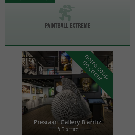
PAINTBALL EXTREME
n
o
t
e
c
o
u
p
e
c
o
e
u
r
d
r
Prestaart Gallery Biarritz
à Biarritz