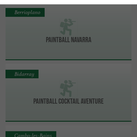
Berrioplano
Paintball Navarra
Bidarray
Paintball Cocktail Aventure
Cambo-les-Bains