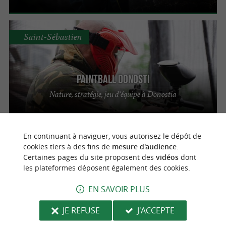
Saint-Sébastien
PaintBall Donosti
Nature, stratégie, jeu d’équipe à Donostia
En continuant à naviguer, vous autorisez le dépôt de
Saint-Pée-sur-Nivelle
cookies tiers à des fins de
mesure d'audience
.
Certaines pages du site proposent des
vidéos
dont
les plateformes déposent également des cookies.
Paintball Pays Basque
Une activité en extérieur insolite et
EN SAVOIR PLUS
conviviale au Pays Basque
JE REFUSE
J'ACCEPTE