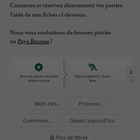
Contactez et réservez directement vos parties
l’aide de nos fiches ci-dessous.
Nous vous souhaitons de bonnes parties
au
!
Pays Basque
Tous les Sports et loisirs
Séjours sportifs / bien-
Parcs d'
pleine nature
être
Parcs 
Mots clés...
Province...
Commune...
Ouvert aujourd'hui
Plus de filtres