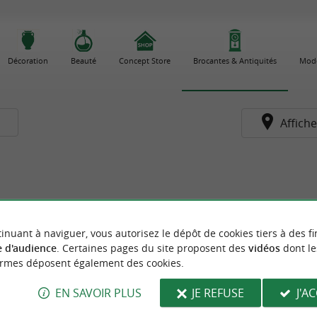
Décoration
Beauté
Concept Store
Brocantes & Antiquités
Mode
s
Affiche
inuant à naviguer, vous autorisez le dépôt de cookies tiers à des fi
 d'audience
. Certaines pages du site proposent des
vidéos
dont le
ormes déposent également des cookies.
EN SAVOIR PLUS
JE REFUSE
J'A