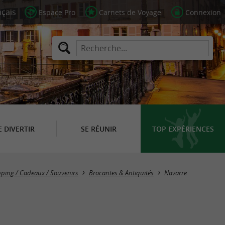
Espace Pro
Carnets de Voyage
Connexion
E DIVERTIR
SE RÉUNIR
TOP EXPÉRIENCES
Masquer la carte
ping / Cadeaux / Souvenirs
Brocantes & Antiquités
Navarre