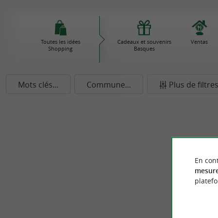
Toutes les idées
Cadeaux et souvenirs
Ventas
Shopping
Basques
Mots clés...
Commune...
Plus de filtre
En cont
mesure
platef