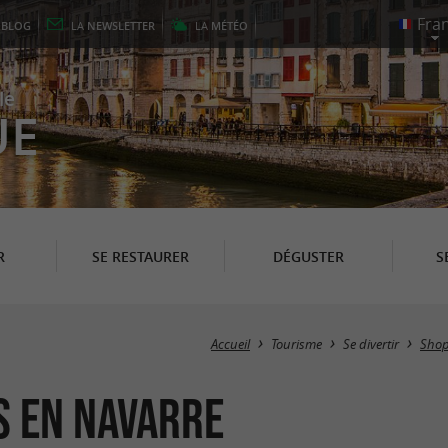
E
BLOG
LA
NEWSLETTER
LA
MÉTÉO
le
UE
R
SE RESTAURER
DÉGUSTER
S
Accueil
Tourisme
Se divertir
Shop
s en Navarre