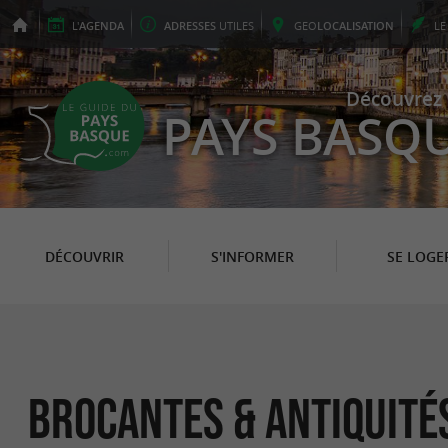
L'
AGENDA
ADRESSES
UTILES
GEO
LOCALISATION
L
Découvrez 
PAYS BASQ
DÉCOUVRIR
S'INFORMER
SE LOGE
Brocantes & Antiquité