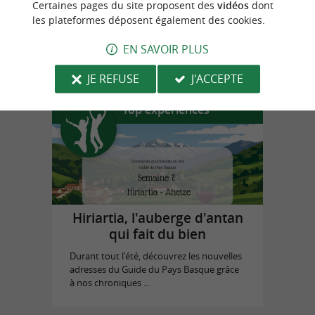
Certaines pages du site proposent des
vidéos
dont
les plateformes déposent également des cookies.
Prestaart Gallery Biarritz
EN SAVOIR PLUS
à Biarritz
JE REFUSE
J'ACCEPTE
Top expériences
Hiriartia, l'auberge d'antan
qui fait du bien
Durant tout l'été, découvrez les nouvelles
adresses du Guide du Pays Basque grâce
à nos chroniques ...