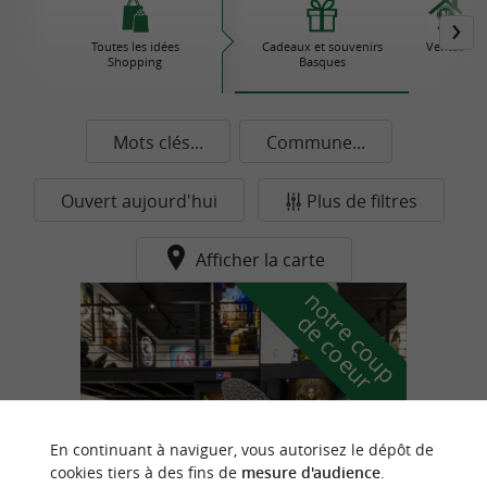
Toutes les idées
Cadeaux et souvenirs
Ventas
Shopping
Basques
Mots clés...
Commune...
Ouvert aujourd'hui
Plus de filtres
Afficher la carte
n
o
t
e
c
o
u
p
e
c
o
e
u
r
d
r
En continuant à naviguer, vous autorisez le dépôt de
cookies tiers à des fins de
mesure d'audience
.