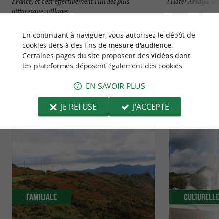
France, et c'est effectivement l'un des plus
l'Hôtel Arraya, la
pittoresques villages ...
...
5 m - Sare
72 m - Sar
En continuant à naviguer, vous autorisez le dépôt de
cookies tiers à des fins de
mesure d'audience
.
Certaines pages du site proposent des
vidéos
dont
les plateformes déposent également des cookies.
EN SAVOIR PLUS
NOUS AVONS TESTÉ
POUR VOUS
JE REFUSE
J'ACCEPTE
Familiale
Culturell