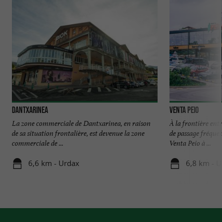
Dantxarinea
Venta Peio
La zone commerciale de Dantxarinea, en raison
À la frontière ent
de sa situation frontalière, est devenue la zone
de passage fréquen
commerciale de ...
Venta Peio à ...
6,6 km - Urdax
6,8 km - 