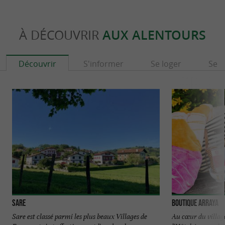
À DÉCOUVRIR
AUX ALENTOURS
Découvrir
S'informer
Se loger
Se r
Sare
Boutique Arraya
Sare est classé parmi les plus beaux Villages de
Au cœur du village