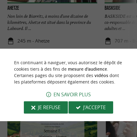
Ahetze
BASKSIDE
Non loin de Biarritz, à moins d’une dizaine de
BASKSIDE est un
kilomètres, Ahetze est situé dans la province du
co-responsable de 
Labourd. Il ...
adultes et ...
245 m - Ahetze
707 m - Bi
En continuant à naviguer, vous autorisez le dépôt de
cookies tiers à des fins de
mesure d'audience
.
Certaines pages du site proposent des
vidéos
dont
les plateformes déposent également des cookies.
NOUS AVONS TESTÉ
POUR VOUS
EN SAVOIR PLUS
JE REFUSE
J'ACCEPTE