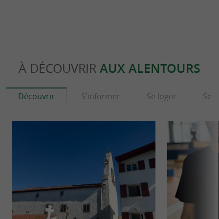
À DÉCOUVRIR
AUX ALENTOURS
Découvrir
S'informer
Se loger
Se r