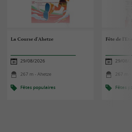
La Course d'Ahetze
Fête de l'Et
29/08/2026
29/08/
267 m - Ahetze
267 m -
Fêtes populaires
Fêtes p