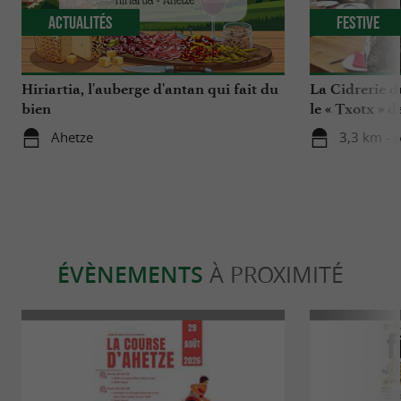
Actualités
Festive
Hiriartia, l'auberge d'antan qui fait du
La Cidrerie d
bien
le « Txotx » 
Ahetze
3,3 km - 
ÉVÈNEMENTS
À PROXIMITÉ