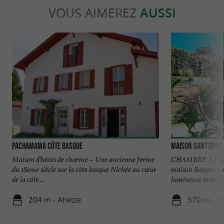
VOUS AIMEREZ
AUSSI
Pachamama Côte Basque
Maison Ganttipie
Maison d'hôtes de charme – Une ancienne ferme
CHAMBRE À 7 M
du 18ème siècle sur la côte basque Nichée au cœur
maison Basque co
de la côte ...
lumineuse avec un 
204 m - Ahetze
570 m - A