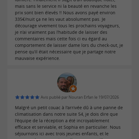
Il était une évidence de tout mettre en œuvre au
mais sans le service ni la beauté en revanche les
prix sont bien élevés !! Nous avons payé environ
sein du nouvel hôtel pour contribuer à la
335€/nuit ça ne les vaut absolument pas. Je
qui est à ses
protection de l’océan Atlantique
décourage vivement tous les prochains voyageurs,
je n’ai vraiment pas l’habitude de laisser des
pieds. Comme son grand-frère, l’Hôtel Windsor,
commentaires mais cette fois ci eu égard au
La Suite sera labellisée
,
Ecolabel européen
comportement de laisser dame lors du check-out, je
pense qu’il était nécessaire que je partage notre
garantie de son
:
engagement environnemental
mauvaise expérience.
bonne gestion de l’énergie,
réduction des
,
,
consommations
tri et recyclage
réduction de
, et
.
la pollution
achats en circuit court
Les
et sobres -
,
Avis publié par Nouran Erfan le 19/07/2026
matériaux nobles
terrazzo
,
,
- sont au cœur de tous les
Malgré un petit couac à l'arrivée dû à une panne de
pierre
bois
métal
climatisation dans notre suite 54, je dois dire que
choix. La réception se revendique
,
zéro papier
l'équipe de la réception a été incroyablement
le
a été éliminé et les
efficace et serviable, et Sophia en particulier. Nous
plastique à usage unique
séjournons ici avec trois jeunes enfants, et le
complètent l’engagement