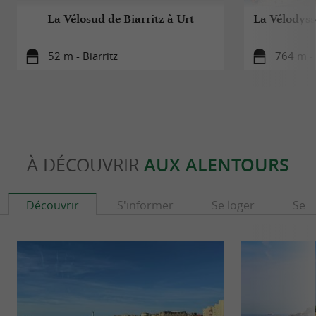
La Vélosud de Biarritz à Urt
La Vélodyssé
52 m - Biarritz
764 m - 
À DÉCOUVRIR
AUX ALENTOURS
Découvrir
S'informer
Se loger
Se r