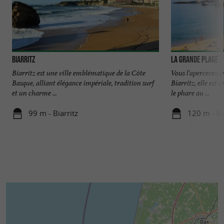
Biarritz
La Grande Plage
Biarritz est une ville emblématique de la Côte
Vous l'apercevez e
Basque, alliant élégance impériale, tradition surf
Biarritz, elle est 
et un charme ...
le phare au ...
99 m - Biarritz
120 m - Bi