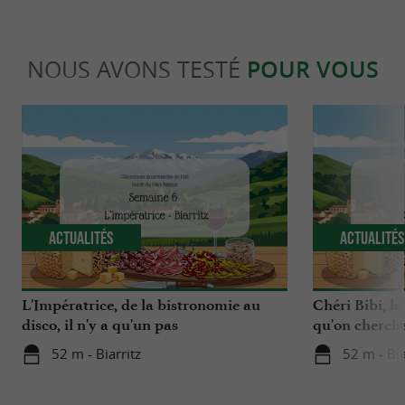
NOUS AVONS TESTÉ
POUR VOUS
Actualités
Actualité
L'Impératrice, de la bistronomie au
Chéri Bibi, le
disco, il n'y a qu'un pas
qu'on chercha
52 m - Biarritz
52 m - Bia