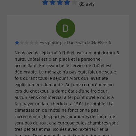
chaleureuse
85 avis
À La Suite, on plonge dans un univers où le
rencontre l’
design sobre et épuré
atmosphère
. Le
, véritable
chaleureuse et familiale
Lobby
point de convergence, accueille les hôtes pour
Avis publié par Dan Knafo le 04/08/2026
le
, avant de se métamorphoser
petit-déjeuner
Nous avons séjourné à l’hôtel avec un ami durant 3
nuits. L’hôtel est bien placé et le personnel
en
tout au long de la journée,
coffee shop Eko
accueillant. En revanche le service de l’hôtel est
offrant une
sucrée ou salée.
déplorable. Le ménage n’a pas était fait une seule
pause gourmande
fois durant tous le séjour ! Alors qu’il avait été
Le
des produits
sourcing local et responsable
explicitement demandé. Aucune compréhension
lors du checkout, la dame était d’une froideur,
garantit fraîcheur et qualité. Des produits
bruts
aucun sens commercial à tel point qu’elle nous a
sont préparés en cuisine pour ravir
et de saison
fait payer un late checkout a 15€ ! Le comble ! La
climatisation de l’hôtel ne fonctionne pas
toutes les papilles.
correctement, les parties communes de l’hôtel ne
sont pas du tout chaleureuse et les chambres sont
Un tourisme responsable
très petites et mal isolées avec l’extérieur et la
lumière. Finalement il s’agit d’un boutique hôtel,