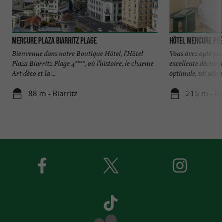
Mercure Plaza Biarritz Plage
Hôtel Mercure Pré
Bienvenue dans notre Boutique Hôtel, l'Hôtel
Vous avez opté pou
Plaza Biarritz Plage 4****, où l'histoire, le charme
excellente décisio
Art déco et la ...
optimale, un séjour
88 m - Biarritz
215 m - Bi