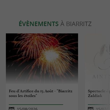
ÉVÈNEMENTS
À BIARRITZ
Feu d'Artifice du 15 Août - "Biarritz
Spectacle é
sous les étoiles"
Zaldiak
15/08/2026
15/07/2