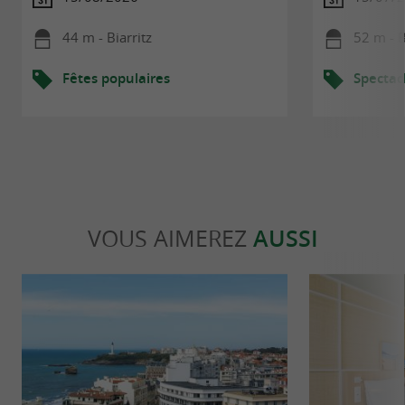
44 m - Biarritz
52 m - B
Fêtes populaires
Spectac
VOUS AIMEREZ
AUSSI