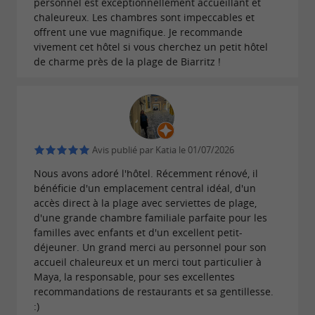
produits de bain bio
personnel est exceptionnellement accueillant et
chaleureux. Les chambres sont impeccables et
durable.
offrent une vue magnifique. Je recommande
vivement cet hôtel si vous cherchez un petit hôtel
Séminaires et évènements
de charme près de la plage de Biarritz !
L’établissement est équipé de
2 salles de
et d’une
pouvant
réunion connectées
terrasse
accueillir des groupes jusqu’à
. La
80 personnes
Avis publié par Katia le 01/07/2026
Suite devient l’hôtel idéal pour héberger des
Nous avons adoré l'hôtel. Récemment rénové, il
groupes petits et grands pour des
team
bénéficie d'un emplacement central idéal, d'un
,
ou
au
accès direct à la plage avec serviettes de plage,
buildings
événements privés
réunions
d'une grande chambre familiale parfaite pour les
cœur de Biarritz.
familles avec enfants et d'un excellent petit-
déjeuner. Un grand merci au personnel pour son
Les différents espaces et établissements du
accueil chaleureux et un merci tout particulier à
se combinent et s’adaptent
Groupe Windsor
Maya, la responsable, pour ses excellentes
recommandations de restaurants et sa gentillesse.
aux besoins, de la
pour
réservation d’une suite
:)