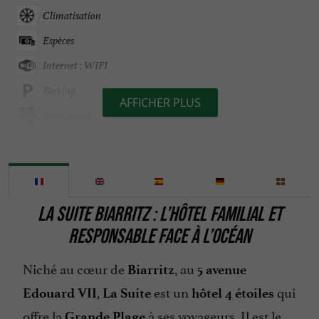
Climatisation
Espèces
Internet : WIFI
Parking
AFFICHER PLUS
Parle anglais
Parle espagnol
Restaurant
Spa
LA SUITE BIARRITZ : L’HÔTEL FAMILIAL ET
RESPONSABLE FACE À L’OCÉAN
Niché au cœur de
, au
Biarritz
5 avenue
,
est un
qui
Edouard VII
La Suite
hôtel 4 étoiles
offre la
à ses voyageurs. Il est le
Grande Plage