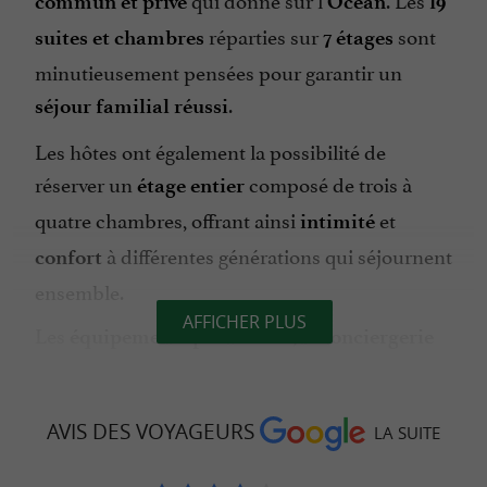
commun et privé
Océan
19
réparties sur
sont
suites et chambres
7 étages
minutieusement pensées pour garantir un
.
séjour familial réussi
Les hôtes ont également la possibilité de
réserver un
composé de trois à
étage entier
quatre chambres, offrant ainsi
et
intimité
à différentes générations qui séjournent
confort
ensemble.
AFFICHER PLUS
Les
, la
équipements pour bébés
conciergerie
et le
des familles
room service personnalisé
facilitent la vie des parents en vacances.
AVIS DES VOYAGEURS
LA SUITE
Un cadre urbain, une hospitalité