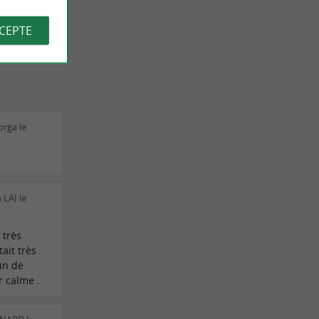
CCEPTE
orga le
 LAI le
 très
ait très
in de
r calme .