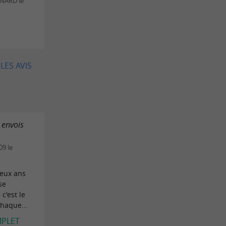
RNARD le
LES AVIS
 envois
9 le
deux ans
se
c'est le
haque...
MPLET