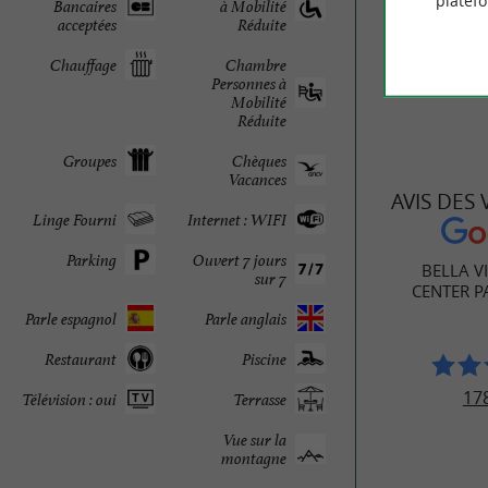
platef
Bancaires
à Mobilité
acceptées
Réduite
Chauffage
Chambre
Personnes à
Mobilité
Réduite
Groupes
Chèques
Vacances
AVIS DES
Linge Fourni
Internet : WIFI
Parking
Ouvert 7 jours
BELLA V
sur 7
CENTER P
Parle espagnol
Parle anglais
Restaurant
Piscine
178
Télévision : oui
Terrasse
Vue sur la
montagne