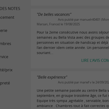
DES NOTES
"De belles vacances"
acement
Avis publié par manuelr40401 (Mon
Marsan, France) le 19/08/2025
terie
Pour la 2eme consécutive nous avons séjou
semaines au Bella Vista avec des groupes d
personnes en situation de handicap et déjà s
mbres
l'an dernier idem cette année. Un personne
souriant...
rvice
LIRE L'AVIS CO
té/prix
"Belle expérience"
preté
Avis publié par marief v le 24/09/20
Une petite semaine passée au centre Bella v
septembre, en groupe troisième âge, ce fut 
Equipe très sympa ,agréable , serviable, bo
ambiance . Chambres tout à fait correctes q