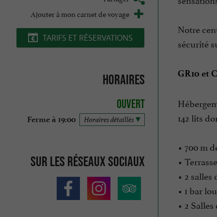
Ajouter à mon carnet de voyage
Notre cen
TARIFS ET RÉSERVATIONS
sécurité 
GR10 et C
Horaires
Hébergemen
Ouvert
142 lits d
Ferme à 19:00
Horaires détaillés
• 700 m d
Sur les réseaux sociaux
• Terrass
• 2 salles
• 1 bar lo
• 2 Salles