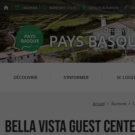
L'
AGENDA
ADRESSES
UTILES
GEO
LOCALISATION
L
Découvrez 
PAYS BASQ
DÉCOUVRIR
S'INFORMER
SE LOGE
Accueil
Tourisme
S
Bella Vista Guest Cent