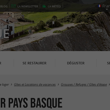
E
BLOG
LA
NEWSLETTER
LA
MÉTÉO
le
UE
R
SE RESTAURER
DÉGUSTER
S
e loger
Gîtes et Locations de vacances
Groupes / Refuges / Gîtes d'étape
er Pays Basque