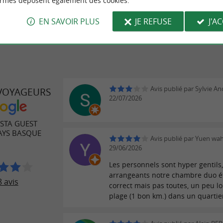
ormes déposent également des cookies.
EN SAVOIR PLUS
JE REFUSE
J'A
Avis publié par Sylvie An
 VOYAGEURS
22/07/2026
ISTA GUEST
AYS BASQUE
Avis publié par Yuen wah
29/06/2026
Les personnels sont hyper gentils,
arrangeants notre chambre duo ét
 avis
correct mais pas toutes, un peu lo
plage (1 bon km.) dans un quartie