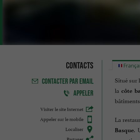
Contacts
França
Situé sur 
CONTACTER
PAR EMAIL
la
côte b
APPELER
bâtiments
Visiter le site Internet
La restaur
Appeler sur le mobile
Localiser
. 
Basque
Partager
sensations