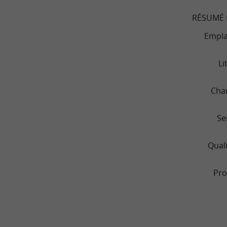
RÉSUMÉ 
Empl
Li
Cha
Se
Quali
Pro