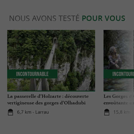
NOUS AVONS TESTÉ
POUR VOUS
Incontournable
Incontour
La passerelle d’Holzarte : découverte
Les Gorges d
vertigineuse des gorges d’Olhadubi
envoûtante au
du Pays Basq
6,7 km - Larrau
15,8 km -