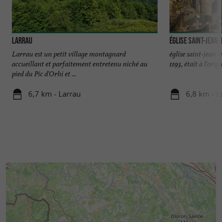
Larrau
Église Saint-Jean-
Larrau est un petit village montagnard
église saint-jean-b
accueillant et parfaitement entretenu niché au
1193, était à l'orig
pied du Pic d'Orhi et ...
6,7 km - Larrau
6,8 km - L