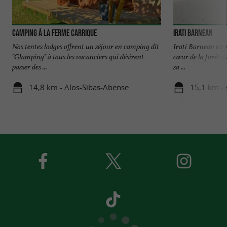
Camping à la ferme Carrique
Irati Barnean
Nos tentes lodges offrent un séjour en camping dit
Irati Barnean est 
"Glamping" à tous les vacanciers qui désirent
cœur de la forêt d'
passer des ...
sa ...
14,8 km - Alos-Sibas-Abense
15,1 km -