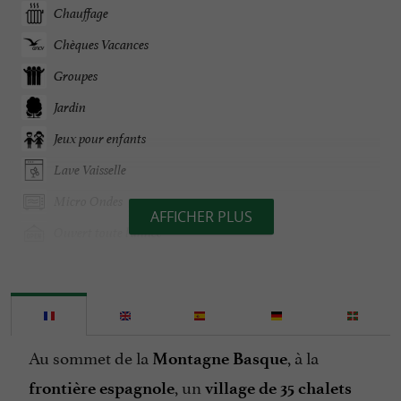
Chauffage
Chèques Vacances
Groupes
Jardin
Jeux pour enfants
Lave Vaisselle
Micro Ondes
AFFICHER PLUS
Ouvert toute l'année
Parking
Parle espagnol
Restaurant
Au sommet de la
, à la
Montagne Basque
Salon de Jardin
, un
frontière espagnole
village de 35 chalets
Vue sur la montagne