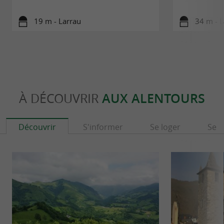
19 m - Larrau
34 m - L
À DÉCOUVRIR
AUX ALENTOURS
Découvrir
S'informer
Se loger
Se r