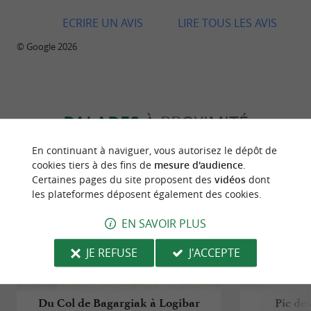
ECRIRE UN AVIS
LIRE TOUS LES AVIS
© Google 2026
BALADES
À PROXIMITÉ
En continuant à naviguer, vous autorisez le dépôt de
cookies tiers à des fins de
mesure d'audience
.
Certaines pages du site proposent des
vidéos
dont
les plateformes déposent également des cookies.
EN SAVOIR PLUS
JE REFUSE
J'ACCEPTE
Du Col de Bagargiak à Logibar
Pic des