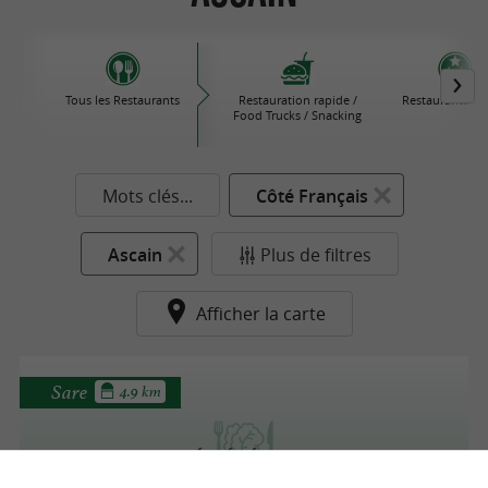
Tous les Restaurants
Restauration rapide /
Restaurants Éto
Food Trucks / Snacking
Mots clés...
Côté Français
Ascain
Plus de filtres
Afficher la carte
Sare
4.9 km
Éphéméride