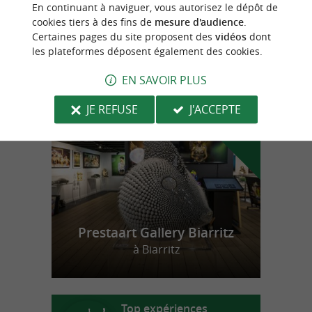
100% végétalien, cuisine maison, naturelle,
En continuant à naviguer, vous autorisez le dépôt de
saisonnière et locale
cookies tiers à des fins de
mesure d'audience
.
Certaines pages du site proposent des
vidéos
dont
les plateformes déposent également des cookies.
n
o
t
e
c
o
u
p
e
c
o
e
u
EN SAVOIR PLUS
r
d
r
JE REFUSE
J'ACCEPTE
Prestaart Gallery Biarritz
à Biarritz
Top expériences