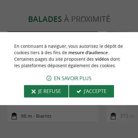
BALADES
À PROXIMITÉ
En continuant à naviguer, vous autorisez le dépôt de
cookies tiers à des fins de
mesure d'audience
.
Certaines pages du site proposent des
vidéos
dont
les plateformes déposent également des cookies.
EN SAVOIR PLUS
JE REFUSE
J'ACCEPTE
La Vélosud de Biarritz à Urt
La Vélodyssé
96 m - Biarritz
773 m - 