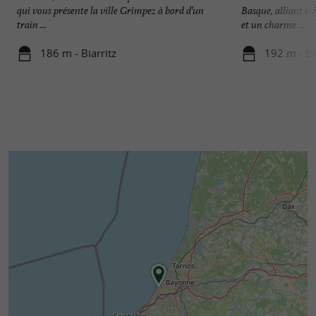
qui vous présente la ville Grimpez à bord d’un
Basque, alliant él
train ...
et un charme ...
186 m - Biarritz
192 m - Bi