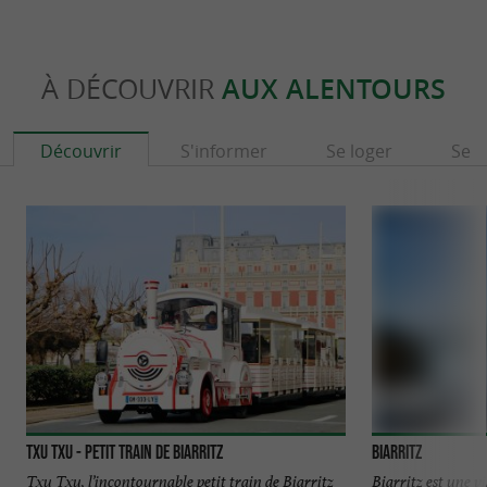
À DÉCOUVRIR
AUX ALENTOURS
Découvrir
S'informer
Se loger
Se r
TXU TXU - Petit Train de Biarritz
Biarritz
Txu Txu, l’incontournable petit train de Biarritz
Biarritz est une v