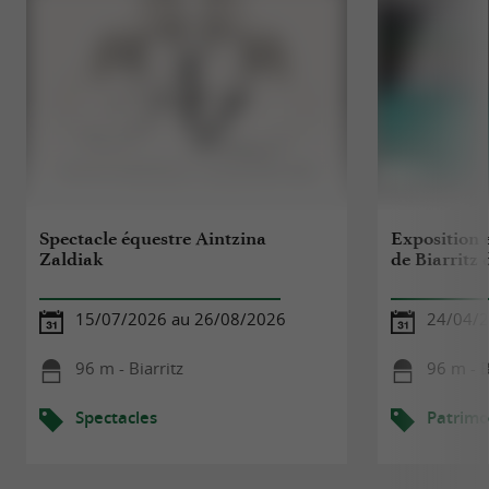
Spectacle équestre Aintzina
Exposition e
Zaldiak
de Biarritz 
15/07/2026 au 26/08/2026
24/04/2
96 m - Biarritz
96 m - B
Spectacles
Patrimo