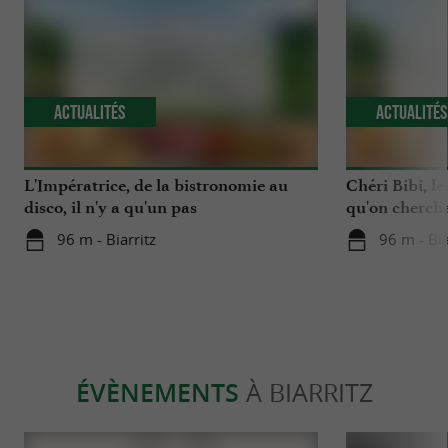
Actualités
Actualité
L'Impératrice, de la bistronomie au
Chéri Bibi, le
disco, il n'y a qu'un pas
qu'on chercha
96 m - Biarritz
96 m - Bia
ÉVÈNEMENTS
À BIARRITZ