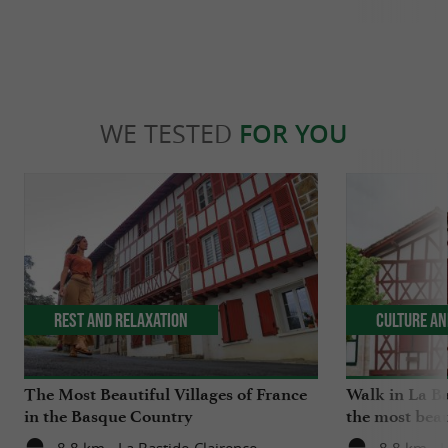
WE TESTED
FOR YOU
Rest and relaxation
Culture an
The Most Beautiful Villages of France
Walk in La Ba
in the Basque Country
the most beau