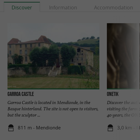
Discover
Information
Accommodation
Garroa Castle
Onetik
Garroa Castle is located in Mendionde, in the
Discover the aut
Basque hinterland. The site is not open to visitors,
visiting the farm 
but the sculptor ...
40 years, the ONE
811 m - Mendionde
3,0 km - 