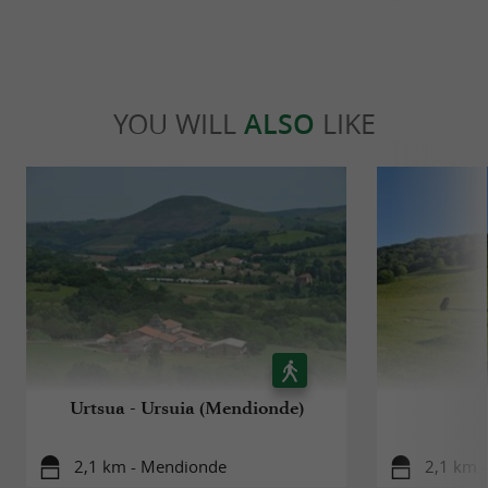
YOU WILL
ALSO
LIKE
Urtsua - Ursuia (Mendionde)
2,1 km - Mendionde
2,1 km 