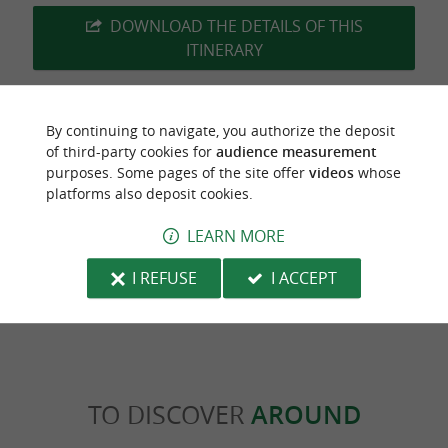
DOWNLOAD THE DETAILS OF THIS
ITINERARY
By continuing to navigate, you authorize the deposit
of third-party cookies for
audience measurement
Last update :
01/01/2026 à 10:32:21
purposes. Some pages of the site offer
videos
whose
platforms also deposit cookies.
Source :
Sirtaqui
| Communauté d'Agglomération Pays
Basque
LEARN MORE
Photo credit :
@Sirtaqui Cf. Communauté
I REFUSE
I ACCEPT
d'Agglomération Pays Basque
TO DISCOVER
AROUND