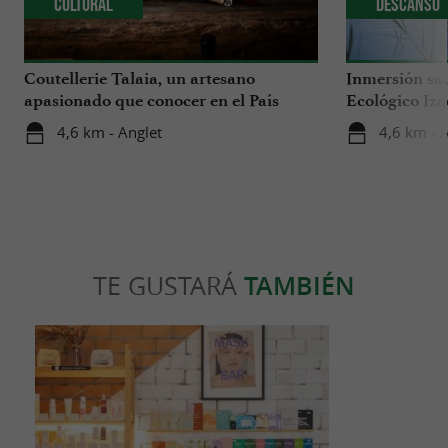
Cultural
Descanso
Coutellerie Talaia, un artesano
Inmersión sal
apasionado que conocer en el País
Ecológico Iza
Vasco
4,6 km - Anglet
4,6 km - 
TE GUSTARÁ
TAMBIÉN