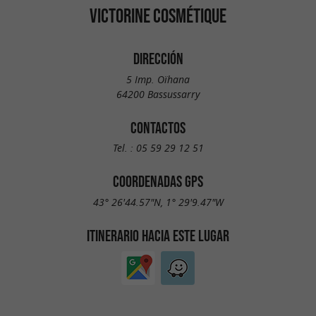
VICTORINE COSMÉTIQUE
DIRECCIÓN
5 Imp. Oïhana
64200 Bassussarry
CONTACTOS
Tel. :
05 59 29 12 51
COORDENADAS GPS
43° 26'44.57"N, 1° 29'9.47"W
ITINERARIO HACIA ESTE LUGAR