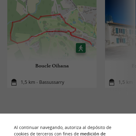
Boucle Oihana
B
1,5 km - Bassussarry
1,5 km 
PARA DESCUBRIR
ALREDEDOR
Al continuar navegando, autoriza al depósito de
cookies de terceros con fines de
medición de