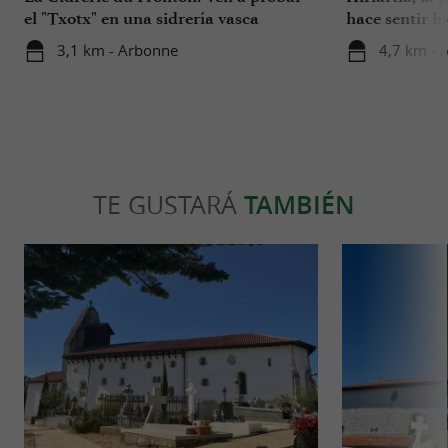
el "Txotx" en una sidrería vasca
hace sentir bi
3,1 km - Arbonne
4,7 km - 
TE GUSTARÁ
TAMBIÉN