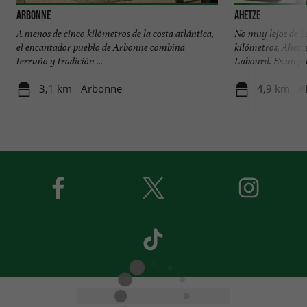
Arbonne
Ahetze
A menos de cinco kilómetros de la costa atlántica,
No muy lejos de Bi
el encantador pueblo de Arbonne combina
kilómetros, Ahetze
terruño y tradición ...
Labourd. Es un pue
3,1 km - Arbonne
4,9 km - A