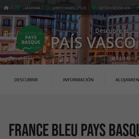
LA
AGENDA
DIRECCIONES
ÚTILES
GEO
LOCALIZACIÓN
Descubre el
PAÍS VASCO
DESCUBRIR
INFORMACIÓN
ALOJAMIE
France Bleu Pays Basq