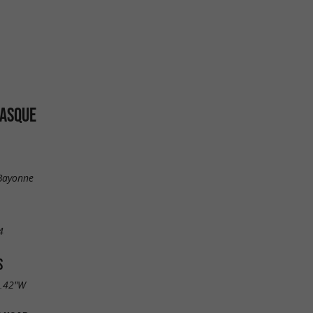
BASQUE
 Bayonne
4
S
9.42"W