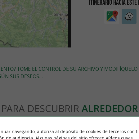
ITINERARIO HACIA ESTE
MIENTO? TOME EL CONTROL DE SU ARCHIVO Y MODIFÍQUELO
ÚN SUS DESEOS...
PARA DESCUBRIR
ALREDEDOR
ón
Alojamiento
Salir a comer
Degustació
inuar navegando, autoriza al depósito de cookies de terceros con f
ón de audiencia
. Algunas páginas del sitio ofrecen
vídeos
cuyas