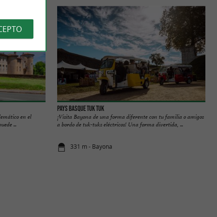
CEPTO
Pays Basque TUK TUK
lemático en el
¡Visita Bayona de una forma diferente con tu familia o amigos
uede ...
a bordo de tuk-tuks eléctricos! Una forma divertida, ...
331 m - Bayona