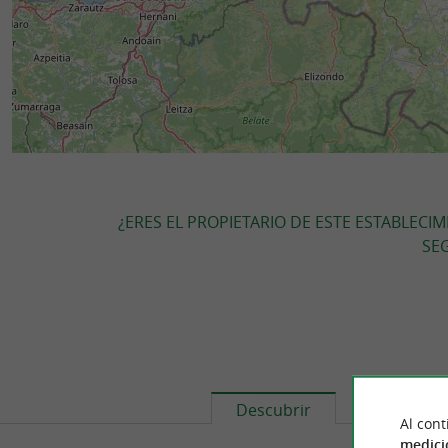
¿ERES EL PROPIETARIO DE ESTE ESTABLECI
SEG
Descubrir
Informaci
Al cont
medici