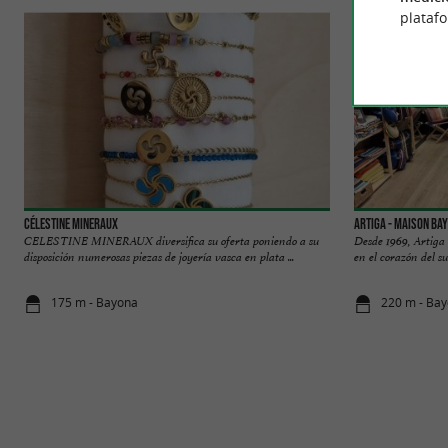
plataf
Célestine Mineraux
Artiga - Maison Ba
CELESTINE MINERAUX diversifica su oferta poniendo a su
Desde 1969, Artiga 
disposición numerosas piezas de joyería vasca en plata ...
en el corazón del su
175 m - Bayona
220 m - Ba