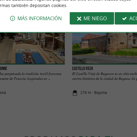
ormas también depositan cookies.
MÁS INFORMACIÓN
ME NIEGO
AC
yonne
Castillo Viejo
ha perpetuado la tradición textil francesa
El Castillo Viejo de Bayonne es un sitio emb
roeste de Francia. Inspiradas en ...
centro histórico de la ciudad de Bayona. Se p
yona
276 m - Bayona