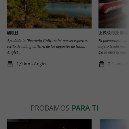
Anglet
Le Parapluie du B
Apodada la "Pequeña California" por su espíritu,
El paraguas de pa
estilo de vida y cultura de los deportes de tabla,
objeto tradicional
Anglet ...
En la encrucijada .
1,9 km - Anglet
2,1 km - A
PROBAMOS
PARA TI