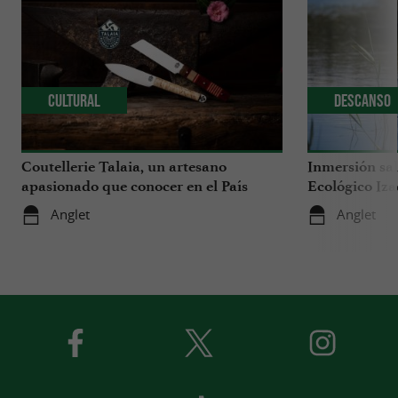
Cultural
Descanso
Coutellerie Talaia, un artesano
Inmersión sal
apasionado que conocer en el País
Ecológico Iza
Vasco
Anglet
Anglet