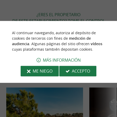
¿ERES EL PROPIETARIO
DE ESTE ESTABLECIMIENTO? TOME EL CONTROL
DE SU ARCHIVO Y MODIFÍQUELO
Al continuar navegando, autoriza al depósito de
SEGÚN SUS DESEOS...
cookies de terceros con fines de
medición de
audiencia
. Algunas páginas del sitio ofrecen
vídeos
cuyas plataformas también depositan cookies.
PARA DESCUBRIR
ALREDEDOR
MÁS INFORMACIÓN
ME NIEGO
ACCEPTO
Descubrir
Información
Alojamiento