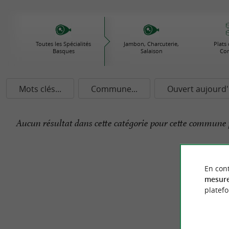
Toutes les Spécialités
Jambon, Charcuterie,
Plats 
Basques
Salaison
Con
Mots clés...
Commune...
Ouvert aujourd'
Aucun résultat dans cette catégorie pour cette commune 
En cont
mesure
platef