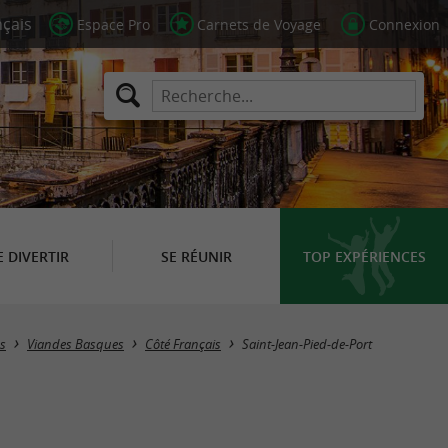
Espace Pro
Carnets de Voyage
Connexion
E DIVERTIR
SE RÉUNIR
TOP EXPÉRIENCES
Masquer la carte
es
Viandes Basques
Côté Français
Saint-Jean-Pied-de-Port