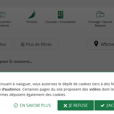
cuisinés /
Piments
Chocolat / Chocolatiers
Fromage / Yaourts
serves
Basques
hui
Plus de filtres
Affiche
pour le moment...
inuant à naviguer, vous autorisez le dépôt de cookies tiers à des fi
 d'audience
. Certaines pages du site proposent des
vidéos
dont le
ormes déposent également des cookies.
EN SAVOIR PLUS
JE REFUSE
J'A