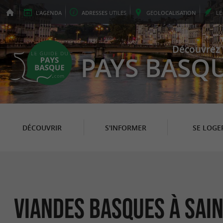
L'
AGENDA
ADRESSES
UTILES
GEO
LOCALISATION
L
Découvrez 
PAYS BASQ
DÉCOUVRIR
S'INFORMER
SE LOGE
Viandes Basques à Sain