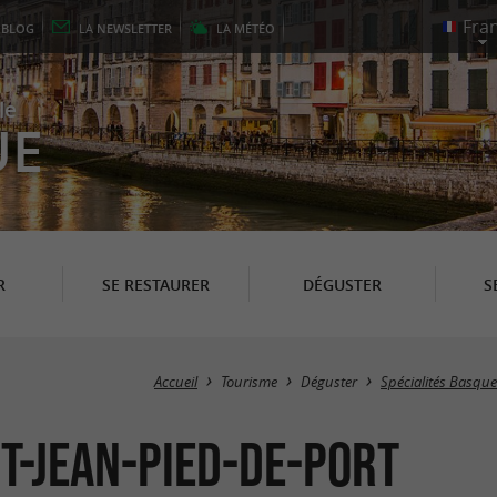
E
BLOG
LA
NEWSLETTER
LA
MÉTÉO
le
UE
R
SE RESTAURER
DÉGUSTER
S
Accueil
Tourisme
Déguster
Spécialités Basqu
t-Jean-Pied-de-Port