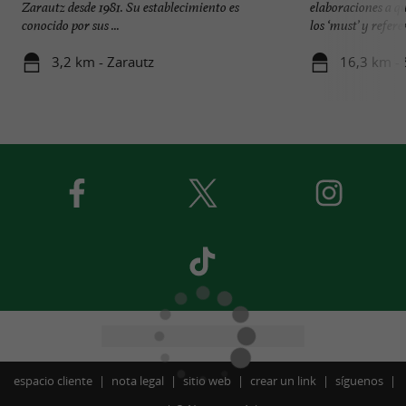
Zarautz desde 1981. Su establecimiento es
elaboraciones a qui
conocido por sus ...
los ‘must’ y referen
3,2 km - Zarautz
16,3 km - 
espacio cliente
nota legal
sitio web
crear un link
síguenos