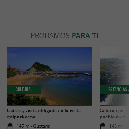
PROBAMOS
PARA TI
Cultural
Estancias 
Getaria, visita obligada en la costa
Getaria: pase
guipuzkoana
pueblo medie
145 m - Guetaria
145 m - G