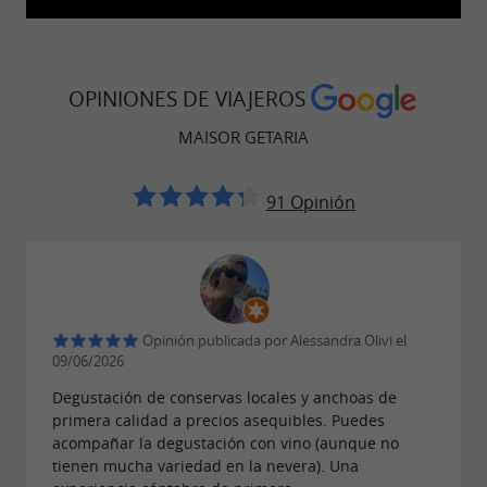
precisión y experiencia. Cada anchoa es
trabajada cuidadosamente para obtener un
producto equilibrado en sabor, textura y
presentación. Esta dedicación ha convertido a
OPINIONES DE VIAJEROS
Maisor en una referencia dentro de la
MAISOR GETARIA
gastronomía local.
91 Opinión
Además de las anchoas, la empresa produce
una amplia variedad de
conservas de pescado
, elaboradas exclusivamente con
artesanales
pescado fresco de temporada. La apuesta por
las capturas locales y las artes de pesca
Opinión publicada por Alessandra Olivi el
09/06/2026
tradicionales contribuye a mantener el vínculo
Degustación de conservas locales y anchoas de
entre la conservera y el entorno marítimo de
primera calidad a precios asequibles. Puedes
Getaria.
acompañar la degustación con vino (aunque no
tienen mucha variedad en la nevera). Una