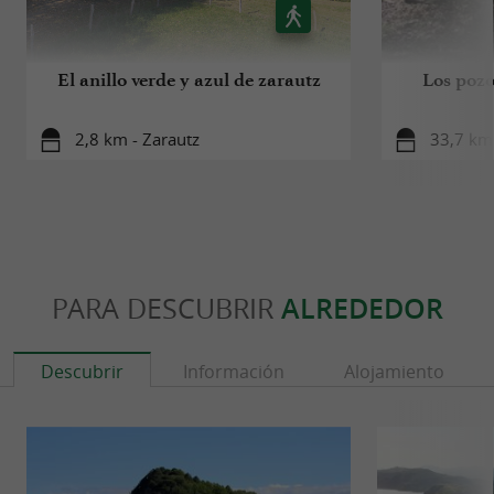
Descubrir el
Geoparque de la Costa
y los impresionantes paisajes de
Vasca
Zumaia y sus alrededores.
El anillo verde y azul de zarautz
Los pozo
2,8 km - Zarautz
33,7 km 
PARA DESCUBRIR
ALREDEDOR
Descubrir
Información
Alojamiento