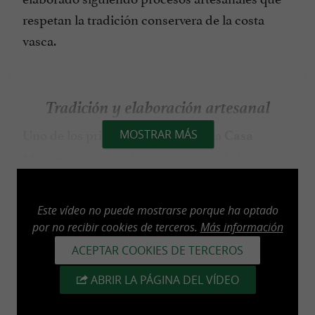
respetan la tradición conservera de la costa
vasca.
Tradición y elaboración artesanal
Uno de los principales valores de la
MOSTRAR MÁS
Casa
es la conservación de las
Maisor Getaria
técnicas tradicionales de elaboración. Los
filetes de
son preparados
anchoas artesanales
Este vídeo no puede mostrarse porque ha optado
manualmente por personal especializado que
por no recibir cookies de terceros.
Más información
domina un oficio transmitido durante
ACEPTAR COOKIES DE TERCEROS
generaciones.
ABRIR LA PÁGINA DEL VÍDEO
El proceso de elaboración requiere paciencia,