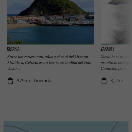
Getaria
Zarautz
Entre las verdes montañas y el azul del Océano
Zarautz es una loc
Atlántico, Getaria es un tesoro escondido del País
provincia de Gipuz
Vasco ...
Conocida por su ..
379 m - Guetaria
3,2 km - Z