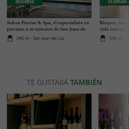
Descanso
Estancias 
Sokoa Piscine & Spa, el especialista en
Bizipoz, una 
piscinas a 10 minutos de San Juan de
vida única e 
Luz
disfrutar en l
346 m - San Juan de Luz
346 m - S
TE GUSTARÁ
TAMBIÉN