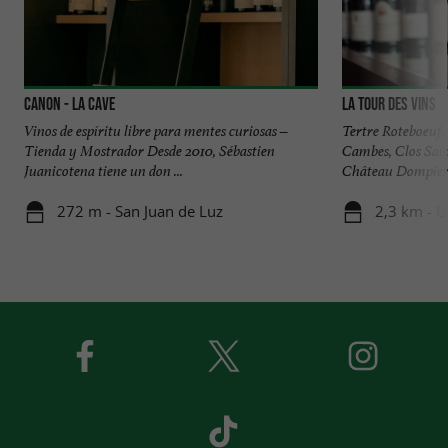
Canon - La Cave
La Tour des Vins
Vinos de espíritu libre para mentes curiosas –
Tertre Roteboeuf
Tienda y Mostrador Desde 2010, Sébastien
Cambes, Clos Sai
Juanicotena tiene un don ...
Château Dompierre,
272 m - San Juan de Luz
2,3 km - 