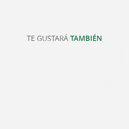
TE GUSTARÁ
TAMBIÉN
Sare
Sare está clasificado entre los Pueblos más bellos
de Francia, y de hecho es uno de los pueblos más