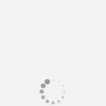
La ronde des cols : Ibardin,
Lizuniaga, Saint-Ignace depuis
Ascain
4 m - Ascain