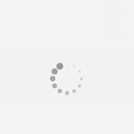
Galardonada con el sello Empresa Patrimonio
Vivo en reconocimiento a su saber hacer artesanal
único y acogida a la ...
1,6 km - Ascain