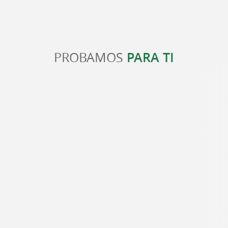
PROBAMOS
PARA TI
Estancias / Fines de Semana
Woody Van : Alquilar una furgoneta en
el País Vasco
4 m - Ascain