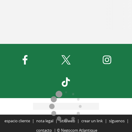
pintorescos ...
4,9 km - Sare
espacio cliente
nota legal
sitio web
crear un link
síguenos
contacto
©
Negocom Atlantique