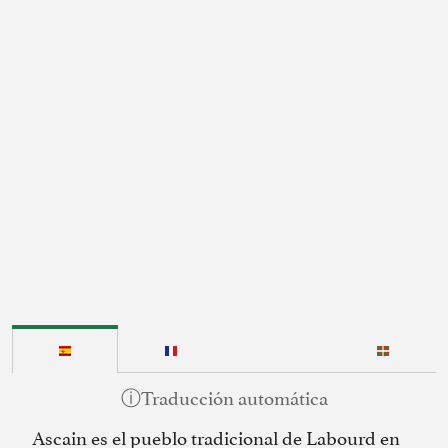
Visita el sitio web
Ubicar
Compartir
Agregar a mi libro de viajes
Labourd
Provincia :
Ascain es el pueblo tradicional de Labourd en