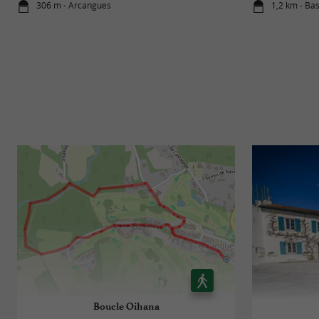
306 m - Arcangues
1,2 km - Ba
Boucle Oihana