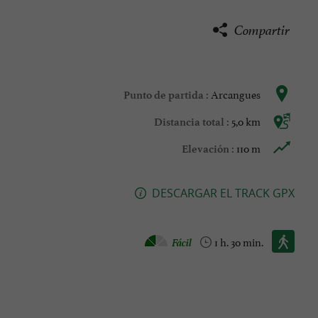
Compartir
Arcangues
Punto de partida :
5,0 km
Distancia total :
110 m
Elevación :
DESCARGAR EL TRACK GPX
Caminata :
Fácil
1 h. 30 min.