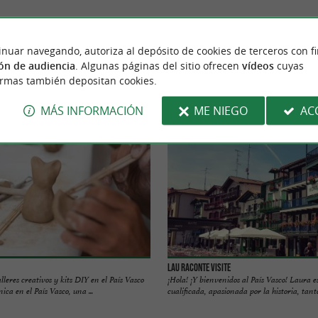
PARA DESCUBRIR
ALREDEDOR
inuar navegando, autoriza al depósito de cookies de terceros con f
ón de audiencia
. Algunas páginas del sitio ofrecen
vídeos
cuyas
ormas también depositan cookies.
ón
Alojamiento
Salir a comer
Degustació
MÁS INFORMACIÓN
ME NIEGO
AC
Lau Raconte Visite
lleres creativos y kits DIY en el País Vasco
¡Hola! ¡Y bienvenidos al País Vasco! Laura e
ca en el País Vasco, una ...
cualificada, apasionada por la historia, tanto 