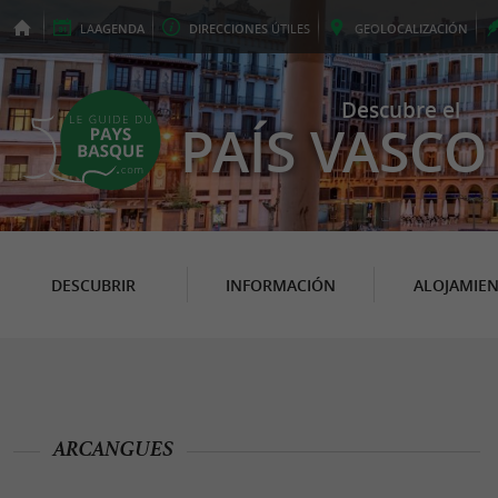
LA
AGENDA
DIRECCIONES
ÚTILES
GEO
LOCALIZACIÓN
Descubre el
PAÍS VASCO
DESCUBRIR
INFORMACIÓN
ALOJAMIE
ARCANGUES