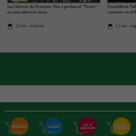
La Cidrerie du Fronton: Ven a probar el "Txotx"
Coutellerie Ta
en una sidrería vasca
conocer en el 
2,5 km - Arbonne
5,1 km - Ang