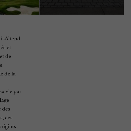
i s’étend
és et
et de
e.
le de la
sa vie par
lage
c des
s, ces
origine.