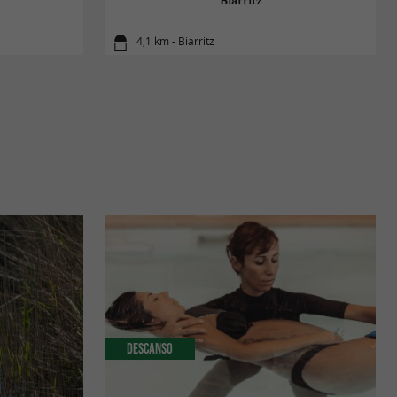
Biarritz
4,1 km - Biarritz
Descanso