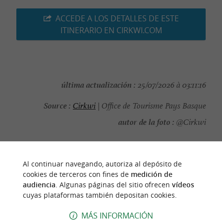
ACCEDE A LOS DETALLES DE ESTE
ITINERARIO EN CIRKWI.COM
última actualización :
25/07/2026 à 03:11:16
Source :
Cirkwi
| Office de Tourisme Pays Basque
autor de la foto :
@Cirkwi
Al continuar navegando, autoriza al depósito de
cookies de terceros con fines de
medición de
PARA DESCUBRIR
ALREDEDOR
audiencia
. Algunas páginas del sitio ofrecen
vídeos
cuyas plataformas también depositan cookies.
Descubrir
Información
Alojamiento
MÁS INFORMACIÓN