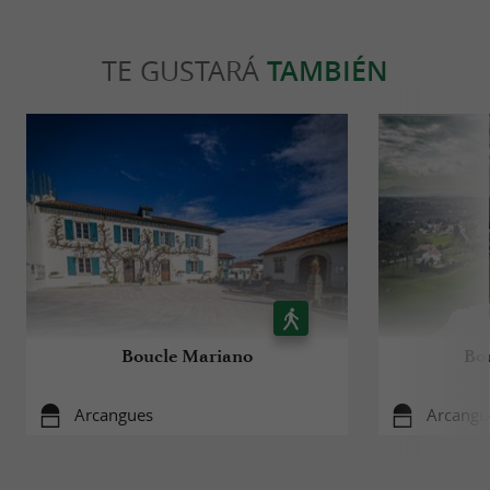
TE GUSTARÁ
TAMBIÉN
Boucle Mariano
Bo
Arcangues
Arcangu