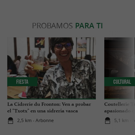
PROBAMOS
PARA TI
Fiesta
Cultural
La Cidrerie du Fronton: Ven a probar
Coutellerie T
el "Txotx" en una sidrería vasca
apasionado qu
Vasco
2,5 km - Arbonne
5,1 km - 